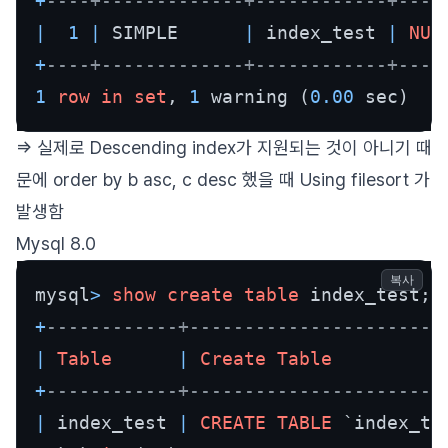
+
----+-------------+------------+----
|
1
|
 SIMPLE      
|
 index_test 
|
NUL
+
----+-------------+------------+----
1
row
in
set
, 
1
 warning (
0.00
 sec)
=> 실제로 Descending index가 지원되는 것이 아니기 때
문에 order by b asc, c desc 했을 때 Using filesort 가
발생함
Mysql 8.0
복사
mysql
>
show
create table
+
------------+-----------------------
|
Table
|
Create Table
+
------------+-----------------------
|
 index_test 
|
CREATE TABLE
 `index_tes