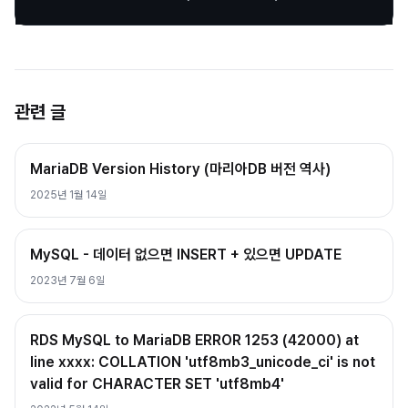
관련 글
MariaDB Version History (마리아DB 버전 역사)
2025년 1월 14일
MySQL - 데이터 없으면 INSERT + 있으면 UPDATE
2023년 7월 6일
RDS MySQL to MariaDB ERROR 1253 (42000) at
line xxxx: COLLATION 'utf8mb3_unicode_ci' is not
valid for CHARACTER SET 'utf8mb4'