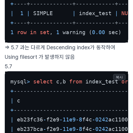
+
----+-------------+------------+----
|
1
|
 SIMPLE      
|
 index_test 
|
NUL
+
----+-------------+------------+----
1
row
in
set
, 
1
 warning (
0.00
 sec)
=> 5.7 과는 다르게 Descending index가 동작하여
Using filesort 가 발생하지 않음
5.7
복사
mysql
>
select
 c,b 
from
 index_test 
ord
+
------------------------------------
|
 c                                  
+
------------------------------------
|
 eb23fc36
-
f2e9
-11e9
-8
f4c
-0242
ac11000
|
 eb237bca
-
f2e9
-11e9
-8
f4c
-0242
ac11000