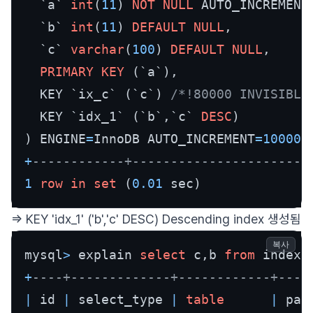
  `a` 
int
(
11
) 
NOT NULL
 AUTO_INCREMENT,
  `b` 
int
(
11
) 
DEFAULT
NULL
,

  `c` 
varchar
(
100
) 
DEFAULT
NULL
,

PRIMARY KEY
 (`a`),

  KEY `ix_c` (`c`) 
/*!80000 INVISIBLE
  KEY `idx_1` (`b`,`c` 
DESC
)

) ENGINE
=
InnoDB AUTO_INCREMENT
=
100001
+
------------+-----------------------
1
row
in
set
 (
0.01
 sec)
=> KEY 'idx_1' ('b','c' DESC) Descending index 생성됨
복사
mysql
>
 explain 
select
 c,b 
from
 index_
+
----+-------------+------------+----
|
 id 
|
 select_type 
|
table
|
 par