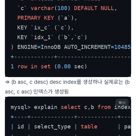
  `c` 
varchar
(
100
) 
DEFAULT
NULL
,

PRIMARY KEY
 (`a`),

  KEY `ix_c` (`c`),

  KEY `idx_1` (`b`,`c`)

) ENGINE
=
InnoDB AUTO_INCREMENT
=
104856
+
------------+-----------------------
1
row
in
set
 (
0.00
 sec)
=> (b asc, c desc) desc index를 생성하나 실제로는 (b
asc, c asc) 인덱스가 생성됨
복사
mysql
>
 explain 
select
 c,b 
from
 index_
+
----+-------------+------------+----
|
 id 
|
 select_type 
|
table
|
 par