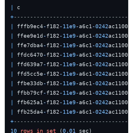
|
 c                                  
+
------------------------------------
|
 fffb9ec4
-
f182
-11e9
-
a6c1
-0242
ac11000
|
 ffee9e1d
-
f182
-11e9
-
a6c1
-0242
ac11000
|
 ffe7dba4
-
f182
-11e9
-
a6c1
-0242
ac11000
|
 ffdc6470
-
f182
-11e9
-
a6c1
-0242
ac11000
|
 ffd639a7
-
f182
-11e9
-
a6c1
-0242
ac11000
|
 ffd5cc5e
-
f182
-11e9
-
a6c1
-0242
ac11000
|
 ffbe33db
-
f182
-11e9
-
a6c1
-0242
ac11000
|
 ffbb79cf
-
f182
-11e9
-
a6c1
-0242
ac11000
|
 ffb625a1
-
f182
-11e9
-
a6c1
-0242
ac11000
|
 ffb25da4
-
f182
-11e9
-
a6c1
-0242
ac11000
+
------------------------------------
10
rows
in
set
 (
0.01
 sec)