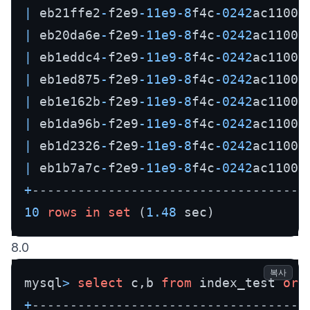
|
 eb21ffe2
-
f2e9
-11e9
-8
f4c
-0242
ac11000
|
 eb20da6e
-
f2e9
-11e9
-8
f4c
-0242
ac11000
|
 eb1eddc4
-
f2e9
-11e9
-8
f4c
-0242
ac11000
|
 eb1ed875
-
f2e9
-11e9
-8
f4c
-0242
ac11000
|
 eb1e162b
-
f2e9
-11e9
-8
f4c
-0242
ac11000
|
 eb1da96b
-
f2e9
-11e9
-8
f4c
-0242
ac11000
|
 eb1d2326
-
f2e9
-11e9
-8
f4c
-0242
ac11000
|
 eb1b7a7c
-
f2e9
-11e9
-8
f4c
-0242
ac11000
+
------------------------------------
10
rows
in
set
 (
1.48
 sec)
8.0
복사
mysql
>
select
 c,b 
from
 index_test 
ord
+
------------------------------------