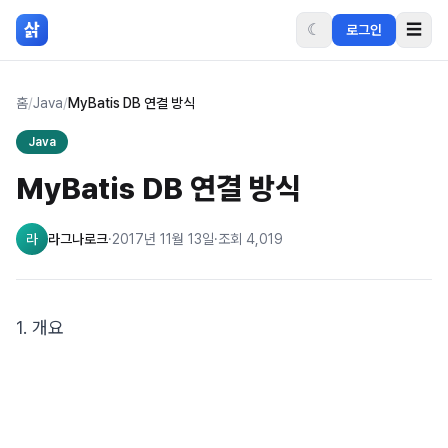
본문 바로가기
삵
☾
☰
로그인
홈
/
Java
/
MyBatis DB 연결 방식
Java
MyBatis DB 연결 방식
라
라그나로크
·
2017년 11월 13일
·
조회
4,019
1. 개요