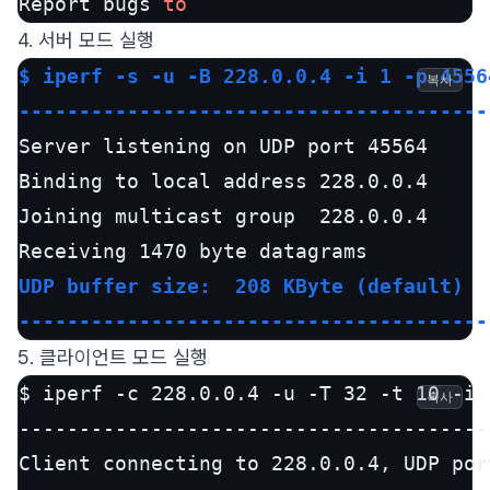
Report bugs 
to
4. 서버 모드 실행
$ iperf -s -u -B 228.0.0.4 -i 1 -p 45564
복사
---------------------------------------
Server listening on UDP port 45564

Binding to local address 228.0.0.4

Joining multicast group  228.0.0.4

UDP buffer size:  208 KByte (default)

---------------------------------------
5. 클라이언트 모드 실행
$ iperf -c 228.0.0.4 -u -T 32 -t 10 -i 
복사
---------------------------------------
Client connecting to 228.0.0.4, UDP port