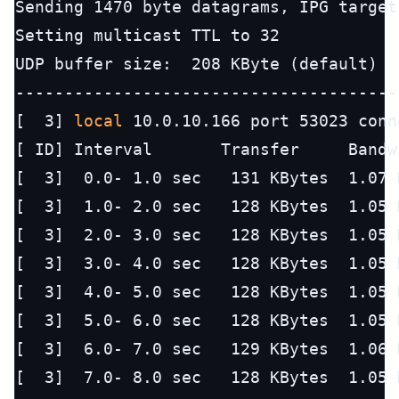
Sending 1470 byte datagrams, IPG target
Setting multicast TTL to 32

UDP buffer size:  208 KByte (default)

---------------------------------------
[  3] 
local
 10.0.10.166 port 53023 conn
[ ID] Interval       Transfer     Bandwi
[  3]  0.0- 1.0 sec   131 KBytes  1.07 
[  3]  1.0- 2.0 sec   128 KBytes  1.05 
[  3]  2.0- 3.0 sec   128 KBytes  1.05 
[  3]  3.0- 4.0 sec   128 KBytes  1.05 
[  3]  4.0- 5.0 sec   128 KBytes  1.05 
[  3]  5.0- 6.0 sec   128 KBytes  1.05 
[  3]  6.0- 7.0 sec   129 KBytes  1.06 
[  3]  7.0- 8.0 sec   128 KBytes  1.05 