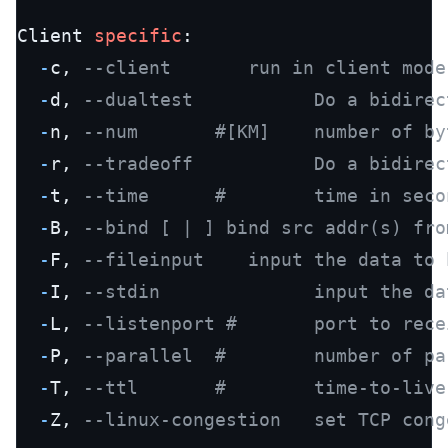
Client 
specific
:

-
c, 
--client       run in client mode
-
d, 
--dualtest           Do a bidirec
-
n, 
--num       #[KM]    number of by
-
r, 
--tradeoff           Do a bidirec
-
t, 
--time      #        time in seco
-
B, 
--bind [ | ] bind src addr(s) fro
-
F, 
--fileinput    input the data to 
-
I, 
--stdin              input the da
-
L, 
--listenport #       port to rece
-
P, 
--parallel  #        number of pa
-
T, 
--ttl       #        time-to-live
-
Z, 
--linux-congestion   set TCP cong