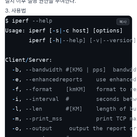
설치 이후 실행 권한을 부여한다.
3. 사용법
$ iperf 
--help
복사
Usage: iperf [
-
s
|
-
c host] [options]

       iperf [
-
h
|
--help] [-v|--version]
Client
/
Server:

-
b, 
--bandwidth #[KMG | pps]  bandwid
-
e, 
--enhancedreports    use enhanced
-
f, 
--format    [kmKM]   format to re
-
i, 
--interval  #        seconds betw
-
l, 
--len       #[KM]    length of bu
-
m, 
--print_mss          print TCP ma
-
o, 
--output     output the report or