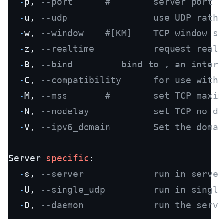
-
p, 
--port      #        server port 
-
u, 
--udp                use UDP rath
-
w, 
--window    #[KM]    TCP window s
-
z, 
--realtime           request real
-
B, 
--bind         bind to , an inter
-
C, 
--compatibility      for use with
-
M, 
--mss       #        set TCP maxi
-
N, 
--nodelay            set TCP no d
-
V, 
--ipv6_domain        Set the doma
Server 
specific
:

-
s, 
--server             run in serve
-
U, 
--single_udp         run in singl
-
D, 
--daemon             run the serv