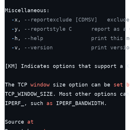
Miscellaneous:

-
x, 
--reportexclude [CDMSV]   exclude
-
y, 
--reportstyle C      report as a 
-
h, 
--help               print this m
-
v, 
--version            print versio
[KM] Indicates options that support a K
The TCP 
window
 size option can be 
set
b
TCP_WINDOW_SIZE. Most other options can
IPERF_, such 
as
 IPERF_BANDWIDTH.

Source 
at