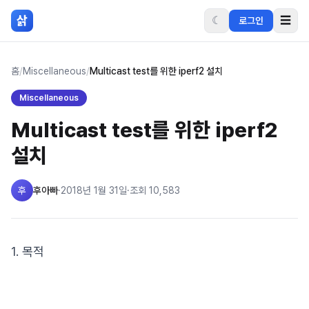
본문 바로가기
삵
☾
☰
로그인
홈
/
Miscellaneous
/
Multicast test를 위한 iperf2 설치
Miscellaneous
Multicast test를 위한 iperf2
설치
후
후아빠
·
2018년 1월 31일
·
조회
10,583
1. 목적