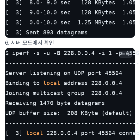
[  3]  8.0- 9.0 sec   128 KBytes  1.05 
[  3]  9.0-10.0 sec   128 KBytes  1.05 
[  3]  0.0-10.0 sec  1.25 MBytes  1.05 
6. 서버 모드에서 확인
$ iperf -s -u -B 228.0.0.4 -i 1 -p 45564
복사
---------------------------------------
Server listening on UDP port 45564

Binding to 
local
 address 228.0.0.4

Joining multicast group  228.0.0.4

Receiving 1470 byte datagrams

UDP buffer size:  208 KByte (default)

---------------------------------------
[  3] 
local
 228.0.0.4 port 45564 connec