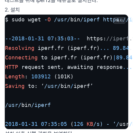
테스트를 위해 iperf2를 매뉴얼로 설치한다.
2. 설치
$ sudo wget 
-
O
/usr/
bin
/iperf https:/
/i
복사
--
2018
-
01
-
31
07
:
35
:
03
--
  https:
//iperf.
Resolving
 iperf.fr (iperf.fr)
...
89.84
.
Connecting
 to iperf.fr (iperf.fr)
|
89.84
HTTP
 request sent, awaiting response
...
Length
: 
103912
Saving
 to: ‘
/usr/
bin
/
iperf’

/usr/
bin
/iperf                         
2018
-
01
-
31
07
:
35
:
05
 (
126
KB
/s) - ‘/
usr
/