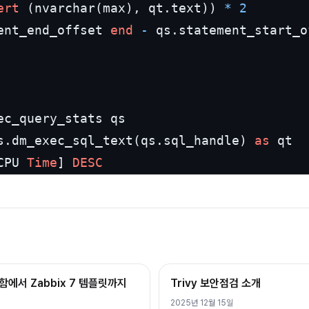
ert
 (nvarchar(max), qt.text)) 
*
2
ent_end_offset 
end
-
 qs.statement_start_o
s.dm_exec_sql_text(qs.sql_handle) 
as
CPU 
Time
] 
DESC
막함에서 Zabbix 7 템플릿까지
Trivy 보안점검 소개
2025년 12월 15일