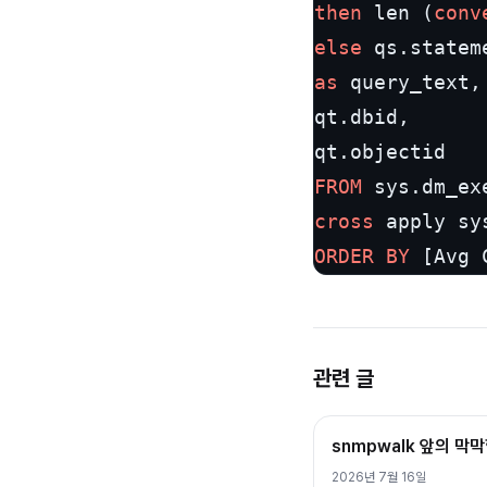
then
 len (
conv
else
 qs.statem
as
 query_text,

qt.dbid,

FROM
cross
 apply sy
ORDER
BY
 [Avg 
관련 글
snmpwalk 앞의 막
2026년 7월 16일