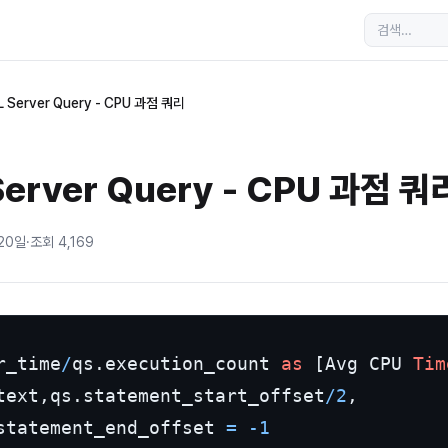
 Server Query - CPU 과점 쿼리
Server Query - CPU 과점 쿼
 20일
·
조회
4,169
r_time
/
qs.execution_count 
as
 [Avg CPU 
Tim
text,qs.statement_start_offset
/
2
,

statement_end_offset 
=
-1