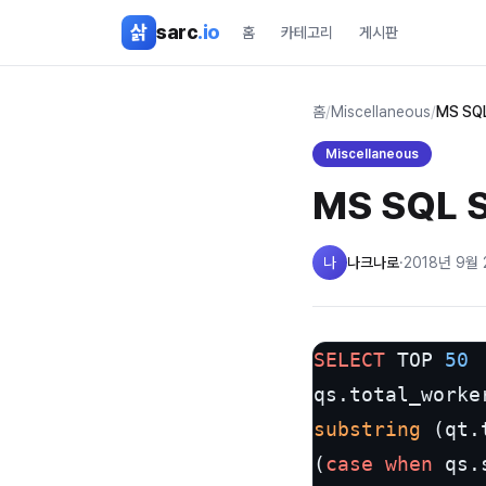
본문 바로가기
삵
sarc
.io
홈
카테고리
게시판
홈
/
Miscellaneous
/
MS SQL
Miscellaneous
MS SQL 
나
나크나로
·
2018년 9월
SELECT
 TOP 
50
qs.total_worke
substring
 (qt.
(
case
when
 qs.