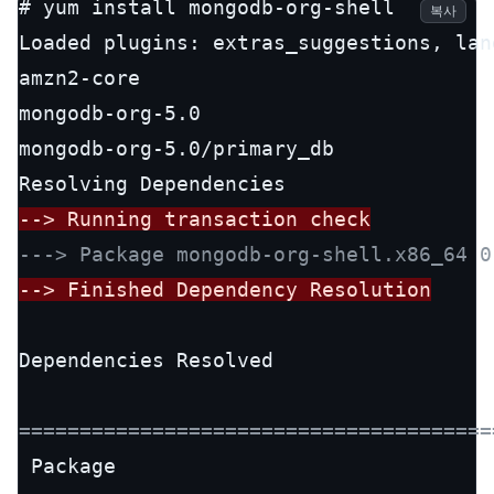
# yum install mongodb-org-shell

복사
Loaded plugins: extras_suggestions, lan
amzn2-core                             
mongodb-org-5.0                        
mongodb-org-5.0/primary_db             
--> Running transaction check
---> Package mongodb-org-shell.x86_64 0
--> Finished Dependency Resolution
Dependencies Resolved

=======================================