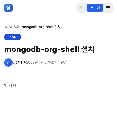
본문 바로가기
삵
☾
☰
로그인
홈
/
NoSQL
/
mongodb-org-shell 설치
NoSQL
mongodb-org-shell 설치
강
강철지그
·
2022년 1월 3일
·
조회
1,951
1. 개요