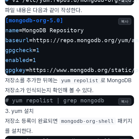
복사
파일 내용은 다음과 같이 작성한다.
[mongodb-org-5.0]
복사
name
baseurl
=https://repo.mongodb.org/yum/am
gpgcheck
=
1
enabled
=
1
gpgkey
=https://www.mongodb.org/static/p
저장소를 추가한 뒤에는
로 MongoDB
yum repolist
저장소가 인식되는지 확인해 볼 수 있다.
# yum repolist | grep mongodb
복사
3. yum 설치
저장소 등록이 완료되면
패키지
mongodb-org-shell
를 설치한다.