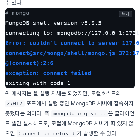
수 있다.
# mongo
복사
MongoDB shell version v5.0.5

Error: couldn't connect to server 127.0
connect@src/mongo/shell/mongo.js:372:17
@(connect):2:6
exception: connect failed
exiting with code 1
위 메시지는 셸 실행 자체는 되었지만, 로컬호스트의
포트에서 실행 중인 MongoDB 서버에 접속하지
27017
못했다는 의미다. 즉
은 클라이언
mongodb-org-shell
트 셸만 설치하므로, 로컬에 MongoDB 서버가 떠 있지 않
으면
가 발생할 수 있다.
Connection refused