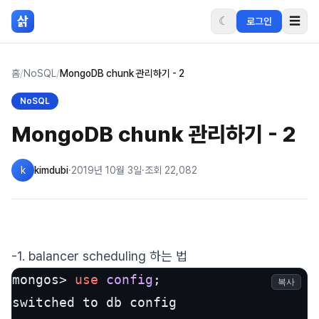
본문 바로가기
삵
☾
☰
로그인
홈
/
NoSQL
/
MongoDB chunk 관리하기 - 2
NoSQL
MongoDB chunk 관리하기 - 2
k
kimdubi
·
2019년 10월 3일
·
조회
22,082
-1. balancer scheduling 하는 법
mongos> 
use
config
;

복사
switched to db config
