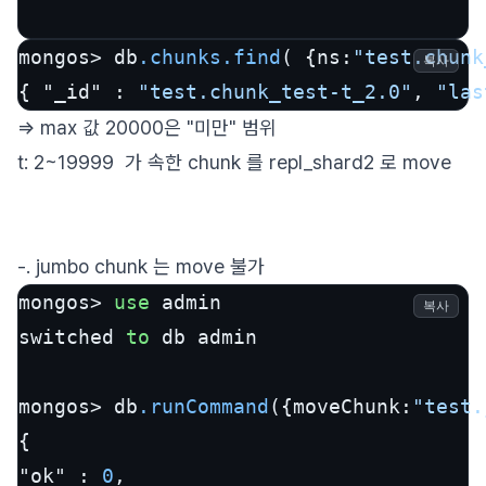
mongos> db
.chunks
.find
( {ns:
"test.chunk
복사
{ "_id" : 
"test.chunk_test-t_2.0"
, 
"las
=> max 값 20000은 "미만" 범위
t: 2~19999 가 속한 chunk 를 repl_shard2 로 move
-. jumbo chunk 는 move 불가
mongos> 
use
 admin

복사
switched 
to
 db admin

mongos> db
.runCommand
({moveChunk:
"test.
{

"ok" : 
0