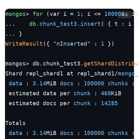
mongos
> 
for
 (var i = 
1
; i <= 
100000
; i+
복사
...    
db
.chunk_test3
.insert
( { t : i } 
WriteResult
({ 
"nInserted"
 : 
1
 })

mongos> db.chunk_test3.
getShardDistribu
Shard repl_shard1 at repl_shard1/
mongo_
data 
: 
3.14
MiB 
docs 
: 
100000
chunks 
: 
 estimated data per 
chunk 
: 
460
KiB

 estimated docs per 
chunk 
: 
14285
Totals

data 
: 
3.14
MiB 
docs 
: 
100000
chunks 
: 