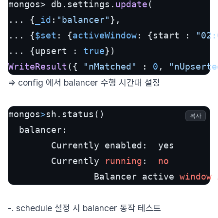
mongos> db.settings.
update
(

... {
_id
:
"balancer"
},

... {
$set
: {
activeWindow
: {start : 
"02:
... {upsert : 
true
WriteResult
({ 
"nMatched"
 : 
0
, 
"nUpserte
=> config 에서 balancer 수행 시간대 설정
mongos
>
sh.status()

복사
  balancer:

        Currently enabled:  yes

        Currently 
running
:  
no
                Balancer active 
window
-. schedule 설정 시 balancer 동작 테스트