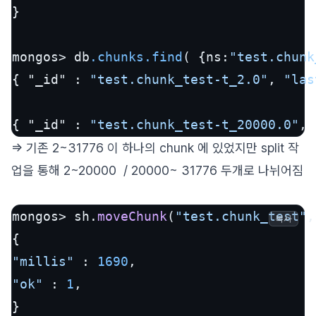
}

mongos> db
.chunks
.find
( {ns:
"test.chunk
{ "_id" : 
"test.chunk_test-t_2.0"
, 
"las
{ "_id" : 
"test.chunk_test-t_20000.0"
, 
=> 기존 2~31776 이 하나의 chunk 에 있었지만 split 작
업을 통해 2~20000 / 20000~ 31776 두개로 나뉘어짐
mongos> sh.
moveChunk
(
"test.chunk_test"
,
복사
"millis"
 : 
1690
"ok"
 : 
1
,

}
