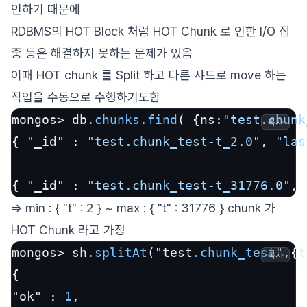
인하기 때문에
RDBMS의 HOT Block 처럼 HOT Chunk 로 인한 I/O 집
중 등은 해결하지 못하는 문제가 있음
이때 HOT chunk 를 Split 하고 다른 샤드로 move 하는
작업을 수동으로 수행하기도함
mongos> db
.chunks
.find
( {ns:
"test.chunk
복사
{ "_id" : 
"test.chunk_test-t_2.0"
, 
"las
{ "_id" : 
"test.chunk_test-t_31776.0"
, 
=> min : { "t" : 2 } ~ max : { "t" : 31776 } chunk 가
HOT Chunk 라고 가정
mongos> sh
.splitAt
("test
.chunk_test
",{t
복사
{

"ok" : 
1
,
