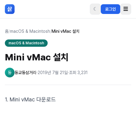
본문 바로가기
삵
☾
☰
로그인
홈
/
macOS & Macintosh
/
Mini vMac 설치
macOS & Macintosh
Mini vMac 설치
동
동교동삼거리
·
2019년 7월 21일
·
조회
3,231
1. Mini vMac 다운로드