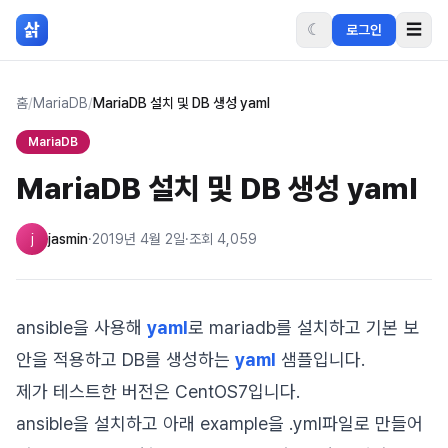
본문 바로가기
삵
☾
☰
로그인
홈
/
MariaDB
/
MariaDB 설치 및 DB 생성 yaml
MariaDB
MariaDB 설치 및 DB 생성 yaml
j
jasmin
·
2019년 4월 2일
·
조회
4,059
ansible을 사용해
yaml
로 mariadb를 설치하고 기본 보
안을 적용하고 DB를 생성하는
yaml
샘플입니다.
제가 테스트한 버전은 CentOS7입니다.
ansible을 설치하고 아래 example을 .yml파일로 만들어