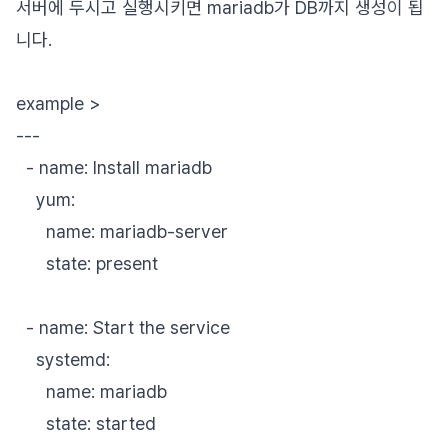
서버에 두시고 실행시키면 mariadb가 DB까지 생성이 됩
니다.
example >
---
- name: Install mariadb
yum:
name: mariadb-server
state: present
- name: Start the service
systemd:
name: mariadb
state: started