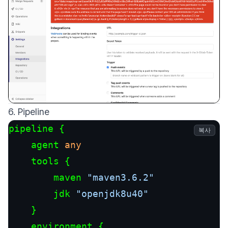
6. Pipeline
pipeline {

복사
    agent 
any
    tools {

        maven 
"maven3.6.2"
        jdk 
"openjdk8u40"
    }

    environment {
