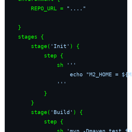
        REPO_URL = 
"...."
    }

    stages {

        stage(
'Init'
) {

            step {

                sh 
'''

                    echo "M2_HOME = ${M2
                '''
            }

        }

        stage(
'Build'
) {

            step {

                sh 
'mvn -Dmaven.test.fa