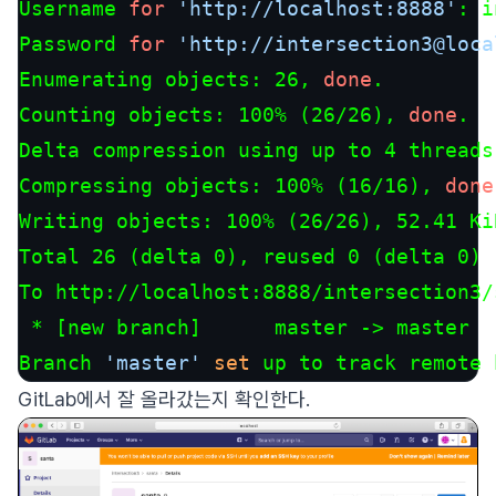
Username 
for
'http://localhost:8888'
: i
Password 
for
'http://intersection3@loca
Enumerating objects: 26, 
done
.

Counting objects: 100% (26/26), 
done
.

Delta compression using up to 4 threads

Compressing objects: 100% (16/16), 
done
Writing objects: 100% (26/26), 52.41 Ki
Total 26 (delta 0), reused 0 (delta 0)

To http://localhost:8888/intersection3/
 * [new branch]      master -> master

Branch 
'master'
set
 up to track remote 
GitLab에서 잘 올라갔는지 확인한다.