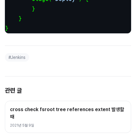
        }

    }

}
#
Jenkins
관련 글
cross check fsroot tree references extent 발생할
때
2021년 5월 9일