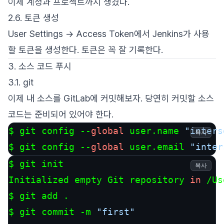
이제 계정과 프로젝트까지 생겼다.
2.6. 토큰 생성
User Settings -> Access Token에서 Jenkins가 사용
할 토큰을 생성한다. 토큰은 꼭 잘 기록한다.
3. 소스 코드 푸시
3.1. git
이제 내 소스를 GitLab에 커밋해보자. 당연히 커밋할 소스
코드는 준비되어 있어야 한다.
$ git config --
global
 user.name 
"inters
복사
$ git config --
global
 user.email 
"inter
$ git init

복사
Initialized empty Git repository 
in
 /Us
$ git add .

$ git commit -m 
"first"