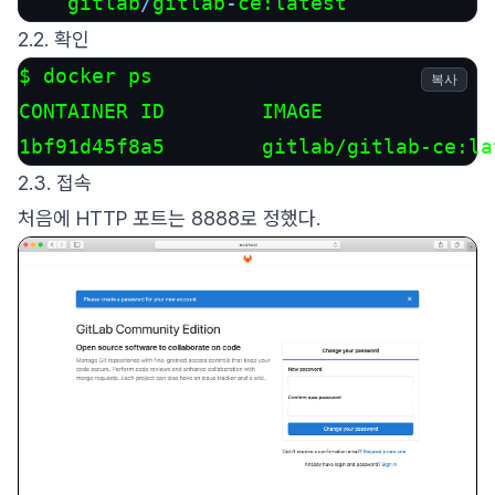
    gitlab
/
gitlab
-
ce:latest
2.2. 확인
$ docker ps

복사
CONTAINER ID        IMAGE              
1bf91d45f8a5        gitlab/gitlab-ce:la
2.3. 접속
처음에 HTTP 포트는 8888로 정했다.