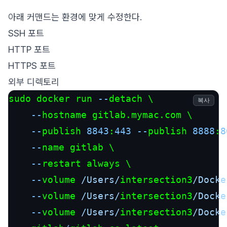
아래 커맨드는 환경에 맞게 수정한다.
SSH 포트
HTTP 포트
HTTPS 포트
외부 디렉토리
sudo docker run 
--
detach \

복사
--
hostname gitlab.mymac.com \

--
publish 
8843
:
443
--
publish 
8888
:
8
--
name gitlab \

--
restart always \

--
volume 
/Users/
intersection3
/Docke
--
volume 
/Users/
intersection3
/Docke
--
volume 
/Users/
intersection3
/Docke