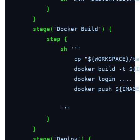
            }        

        }

        stage(
'Docker Build'
) {

            step {

                sh 
'''

                    cp "${WORKSPACE}/ta
                    docker build -t ${I
                    docker login ....

                    docker push ${IMAGE_
                '''
            }

        }

        stage(
'Deploy'
) {
