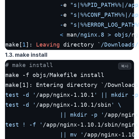
-
e 
"s|%%PID_PATH%%|/app
-
e 
"s|%%CONF_PATH%%|/ap
-
e 
"s|%%ERROR_LOG_PATH%
<
 man
/nginx.8 > objs/
ng
make[
1
]: 
Leaving
 directory `
/Downloads/
1.3. make install
# make install
복사
make -f objs/Makefile install

make[1]: Entering directory `/Downloads
test -d '
/app/nginx-1.10.1
' || mkdir -p
test -d '
/app/nginx-1.10.1/sbin
' \

                || mkdir -p '
/app/nginx
test ! -f '
/app/nginx-1.10.1/sbin/nginx
                || mv '
/app/nginx-1.10.