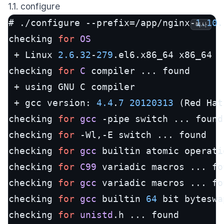
1.1. configure
# ./configure --prefix=/app/nginx-
1.10
.
복사
checking 
for
OS
 + Linux 
2.6
.
32
-
279
.el6.x86_64 x86_64

checking 
for
C
 compiler ... found

 + using GNU C compiler

 + gcc version: 
4.4
.
7
20120313
 (Red Hat
checking 
for
gcc
 -pipe switch ... found

checking 
for
 -Wl,-E switch ... found

checking 
for
gcc
 builtin atomic operati
checking 
for
C99
 variadic macros ... fou
checking 
for
gcc
 variadic macros ... fou
checking 
for
gcc
 builtin 
64
 bit byteswa
checking 
for
unistd
.h ... found
