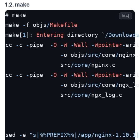
1.2. make
# make

복사
make 
-
f objs
/
Makefile
make[
1
]: 
Entering
 directory `
/Downloads
cc 
-
c 
-
pipe  
-
O
-
W
-
Wall
-
Wpointer
-
arit
-
o objs
/src/
core
/
nginx.
                src
/core/
nginx.c

cc 
-
c 
-
pipe  
-
O
-
W
-
Wall
-
Wpointer
-
arit
-
o objs
/src/
core
/
ngx_lo
                src
/core/
ngx_log.c

sed 
-
e 
"s|%%PREFIX%%|/app/nginx-1.10.1|