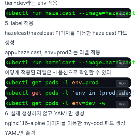
tier=dev라는 env 적용
kubectl run hazelcast --image=hazelcast
복사
5. label 적용
hazelcast/hazelcast 이미지를 이용한 hazelcast 파드
생성
app=hazelcast, env=prod라는 라벨 적용
kubectl run hazelcast --image=hazelcast
복사
이렇게 적용된 라벨은 -l 옵션으로 확인할 수 있다.
kubectl get pods -l 
env
=prod
복사
kubectl 
get
 pods -l 
'env in (prod, dev)
복사
kubectl get pods -l 
env
=dev -w
복사
6. 실제 생성하지 않고 YAML만 생성
nginx:1.16-alpine 이미지를 이용한 my-pod 파드 생성
YAML만 출력