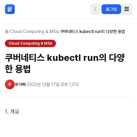
본문 바로가기
삵
☾
☰
로그인
홈
/
Cloud Computing & MSA
/
쿠버네티스 kubectl run의 다양한 용법
Cloud Computing & MSA
쿠버네티스 kubectl run의 다양
한 용법
후
후아빠
·
2022년 12월 17일
·
조회
1,210
1. 개요