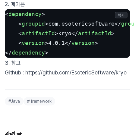
2. 메이븐
<
dependency
>
복사
<
groupId
>
com.esotericsoftware
</
grou
<
artifactId
>
kryo
</
artifactId
>
<
version
>
4.0.1
</
version
>
</
dependency
>
3. 참고
Github : https://github.com/EsotericSoftware/kryo
#
Java
#
framework
관련 글