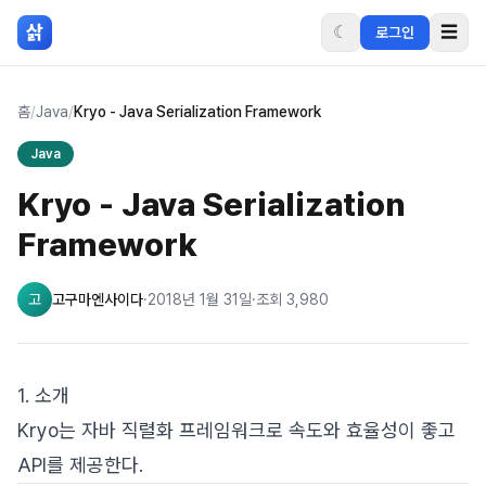
본문 바로가기
삵
☾
☰
로그인
홈
/
Java
/
Kryo - Java Serialization Framework
Java
Kryo - Java Serialization
Framework
고
고구마엔사이다
·
2018년 1월 31일
·
조회
3,980
1. 소개
Kryo는 자바 직렬화 프레임워크로 속도와 효율성이 좋고
API를 제공한다.