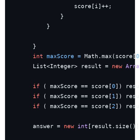
                    score[i]++;

                }

            }

        }

int
maxScore
=
 Math.max(score[
0
        List<Integer> result = 
new
Arra
if
 ( maxScore == score[
0
]) resu
if
 ( maxScore == score[
1
]) resu
if
 ( maxScore == score[
2
]) resu
        answer = 
new
int
[result.size()];