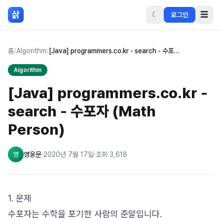
본문 바로가기
삵
☾
☰
로그인
홈
/
Algorithm
/
[Java] programmers.co.kr - search - 수포자 (Math Person)
Algorithm
[Java] programmers.co.kr -
search - 수포자 (Math
Person)
영
영웅문
·
2020년 7월 17일
·
조회
3,618
1. 문제
수포자는 수학을 포기한 사람의 준말입니다.