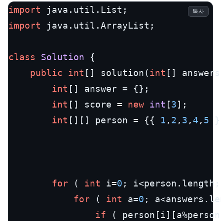
import
복사
import
 java.util.ArrayList;

class
Solution
 {

public
int
[] solution(
int
[] answers
int
[] answer = {};

int
[] score = 
new
int
[
3
];

int
[][] person = {{ 
1
,
2
,
3
,
4
,
5
 }
for
 ( 
int
 i=
0
; i<person.length;
for
 ( 
int
 a=
0
; a<answers.le
if
 ( person[i][a%person