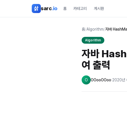
본문 바로가기
삵
sarc
.io
홈
카테고리
게시판
홈
/
Algorithm
/
자바 HashM
Algorithm
자바 Has
여 출력
O
OOooOOoo
·
2020년 