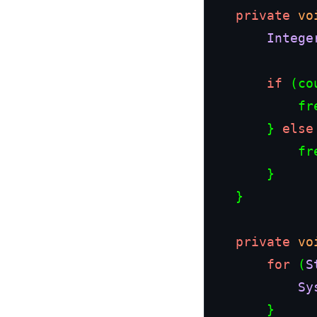
private
vo
Intege
if
 (co
			
		} 
else
			
		}

	}

private
vo
for
 (
S
Sy
		}
