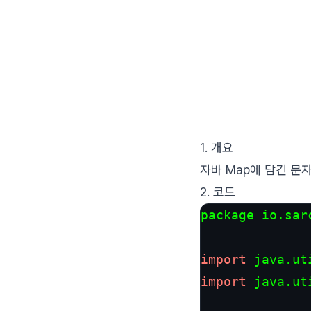
1. 개요
자바 Map에 담긴 문
2. 코드
package io.
sar
import
 java.
ut
import
 java.
ut