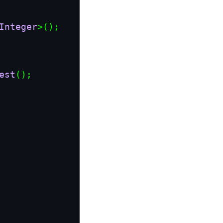
Integer
>();

est
();
