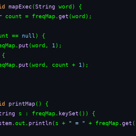
id
mapExec
(
String
 word
) {

r
 count = freqMap.
get
(word);

unt == 
null
) {

freqMap.
put
(word, 
1
);

 {

freqMap.
put
(word, count + 
1
);

id
printMap
(
) {

tring
 s : freqMap.
keySet
()) {

stem
.
out
.
println
(s + 
" = "
 + freqMap.
get
(