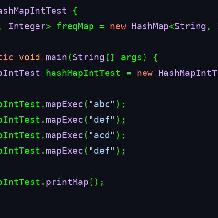
ashMapIntTest
 {

, 
Integer
> freqMap = 
new
HashMap
<
String
, 
tic
void
main
(
String
[] args
) {

pIntTest
 hashMapIntTest = 
new
HashMapIntT
apIntTest.
mapExec
(
"abc"
);

apIntTest.
mapExec
(
"def"
);

apIntTest.
mapExec
(
"acd"
);

apIntTest.
mapExec
(
"def"
);

apIntTest.
printMap
();
