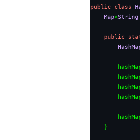
public
class
H
Map
<
String
public
sta
HashMa
		hashM
		hashM
		hashM
		hashM
		hashM
	}
