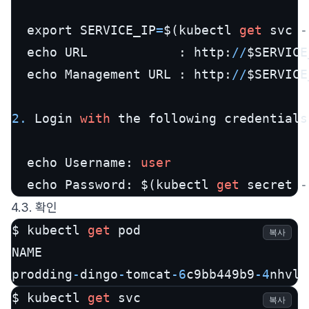
  export SERVICE_IP
=
$(kubectl 
get
 svc 
-
  echo URL            : http:
/
/
$SERVICE
  echo Management URL : http:
/
/
$SERVICE
2.
 Login 
with
 the following credentials

  echo Username: 
user
  echo Password: $(kubectl 
get
 secret 
-
4.3. 확인
$ kubectl 
get
 pod

복사
NAME                                   
prodding
-
dingo
-
tomcat
-6
c9bb449b9
-4
nhvl 
$ kubectl 
get
복사