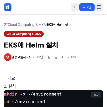
본문 바로가기
삵
☾
☰
로그인
홈
/
Cloud Computing & MSA
/
EKS에 Helm 설치
Cloud Computing & MSA
EKS에 Helm 설치
냉
냉장고를사다줘
·
2019년 10월 31일
·
조회
16,924
1. 개요
2. 설치
mkdir
복사
cd
 ~/environment
