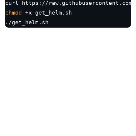
chmod
 +x get_helm.sh

./get_helm.sh