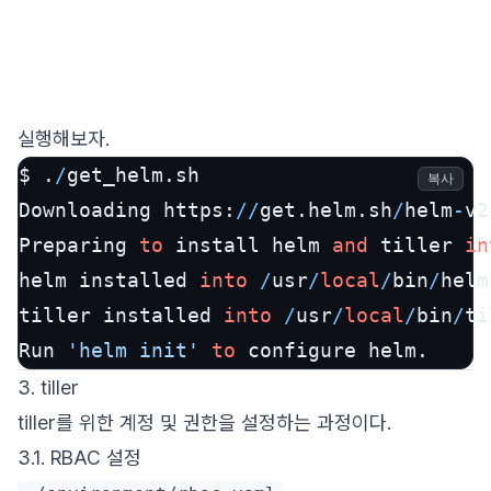
실행해보자.
$ .
/
get_helm.sh

복사
Downloading https:
/
/
get.helm.sh
/
helm
-
v2
Preparing 
to
 install helm 
and
 tiller 
in
helm installed 
into
/
usr
/
local
/
bin
/
helm

tiller installed 
into
/
usr
/
local
/
bin
/
ti
Run 
'helm init'
to
 configure helm.
3. tiller
tiller를 위한 계정 및 권한을 설정하는 과정이다.
3.1. RBAC 설정