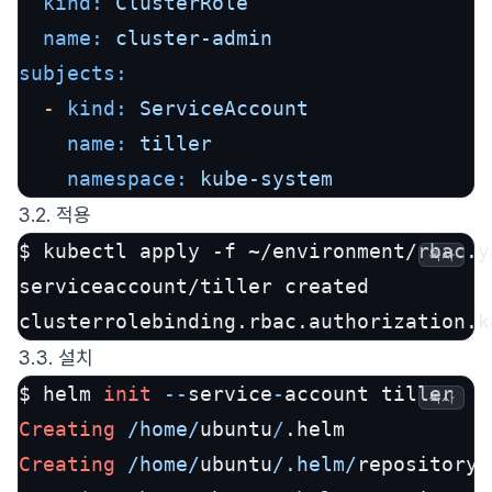
kind:
ClusterRole
name:
cluster-admin
subjects:
-
kind:
ServiceAccount
name:
tiller
namespace:
kube-system
3.2. 적용
$ kubectl apply -f ~/environment/rbac.ya
복사
serviceaccount/tiller created

clusterrolebinding.rbac.authorization.k
3.3. 설치
$ helm 
init
--
service
-
복사
Creating
/home/
ubuntu
/
Creating
/home/
ubuntu
/.helm/