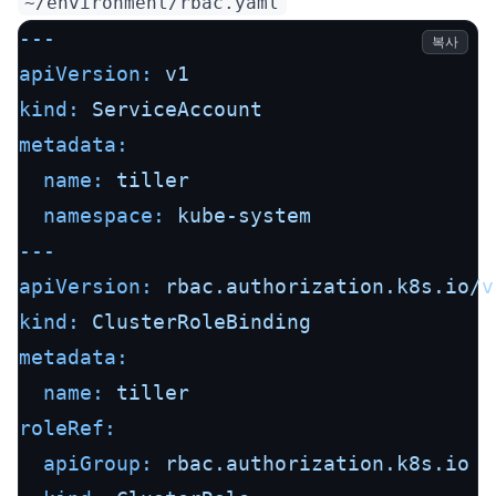
~/environment/rbac.yaml
---
복사
apiVersion:
v1
kind:
ServiceAccount
metadata:
name:
tiller
namespace:
kube-system
---
apiVersion:
rbac.authorization.k8s.io/v
kind:
ClusterRoleBinding
metadata:
name:
tiller
roleRef:
apiGroup:
rbac.authorization.k8s.io