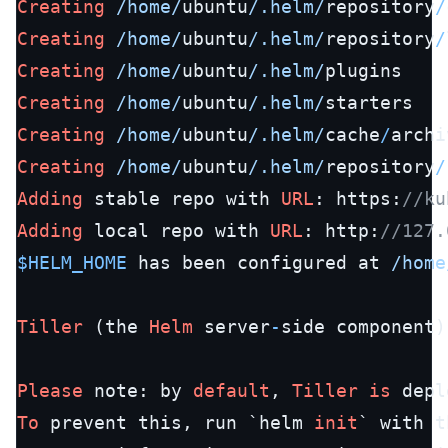
Creating
/home/
ubuntu
/.helm/
repository
/
Creating
/home/
ubuntu
/.helm/
repository
/
Creating
/home/
ubuntu
/.helm/
Creating
/home/
ubuntu
/.helm/
Creating
/home/
ubuntu
/.helm/
cache
/
Creating
/home/
ubuntu
/.helm/
repository
/
Adding
 stable repo with 
URL
: https:
//ku
Adding
 local repo with 
URL
: http:
//127.
$HELM_HOME
 has been configured at 
/home
Tiller
 (the 
Helm
 server
-
side component)
Please
 note: by 
default
, 
Tiller
is
To
 prevent this, run `helm 
init
` with t