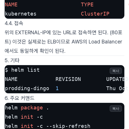
NAME
TYPE
kubernetes              
ClusterIP
4.4. 접속
위의 EXTERNAL-IP에 있는 URL로 접속하면 된다. (80포
트) 이것은 실제로는 ELB이므로 AWS의 Load Balancer
에서도 동일하게 확인이 된다.
5. 기타
$ helm list

복사
NAME            REVISION        UPDATED
prodding-dingo  
1
               Thu Oct
6. 주요 커맨드
helm 
package
 .

복사
helm 
init
 -c

helm 
init
 -c --skip-refresh