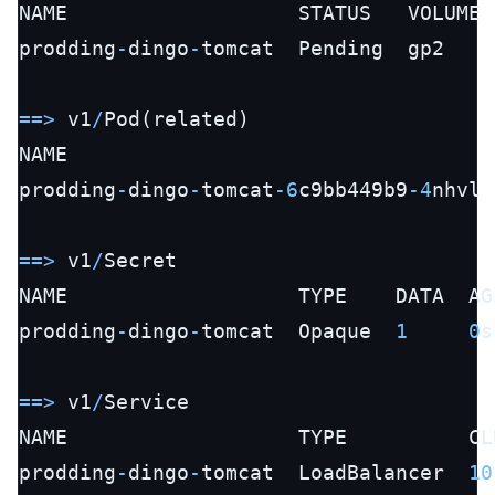
NAME                   STATUS   VOLUME 
prodding
-
dingo
-
tomcat  Pending  gp2    
=
=
>
 v1
/
Pod(related)

NAME                                   
prodding
-
dingo
-
tomcat
-6
c9bb449b9
-4
nhvl 
=
=
>
 v1
/
Secret

NAME                   TYPE    DATA  AGE
prodding
-
dingo
-
tomcat  Opaque  
1
0
s

=
=
>
 v1
/
Service

NAME                   TYPE          CL
prodding
-
dingo
-
tomcat  LoadBalancer  
10