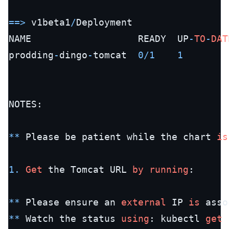
=
=
>
 v1beta1
/
Deployment

NAME                   READY  UP
-
TO
-
DAT
prodding
-
dingo
-
tomcat  
0
/
1
1
NOTES:

*
*
 Please be patient while the chart 
is
1.
Get
 the Tomcat URL 
by
running
:

*
*
 Please ensure an 
external
 IP 
is
 asso
*
*
 Watch the status 
using
: kubectl 
get
 