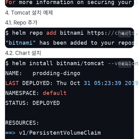
For
 more information on securing your i
4. Tomcat 설치 예제
4.1. Repo 추가
$ helm repo 
add
 bitnami https:
//charts.
복사
"bitnami"
 has been added to your reposi
4.2. Chart 설치
$ helm install bitnami
/
tomcat 
--version
복사
NAME:   prodding
-
LAST
 DEPLOYED: Thu Oct 
31
05
:
23
:
39
2019
NAMESPACE: 
default
STATUS: DEPLOYED

=
=
>
 v1
/
PersistentVolumeClaim
