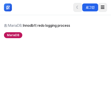
본문 바로가기
삵
☾
☰
로그인
홈
/
MariaDB
/
Innodb의 redo logging process
MariaDB