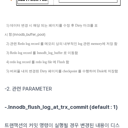
1)
데이터
변경
시
해당
되는
페이지를
수정
후
Dirty
마크를
표
시
함 (Innodb_buffer_pool)
2)
관련
Redo log record
를
메모리
상의
내부적인 log 관련 memory
에
저장
함
3) Redo log record
를
Innodb_log_buffer
로
이동함
4) redo log record
를
redo log file
에
Flush
함
5)
버퍼풀
내의
변경된
Dirty
페이지를
checkpoint
를
수행하여
Disk
에
저장함
-2. 관련 PARAMETER
-.Innodb_flush_log_at_trx_commit (default : 1)
트랜잭션의 커밋 명령이 실행될 경우 변경된 내용이 디스