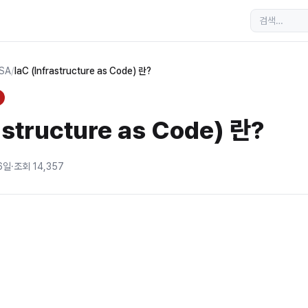
MSA
/
IaC (Infrastructure as Code) 란?
astructure as Code) 란?
6일
·
조회
14,357