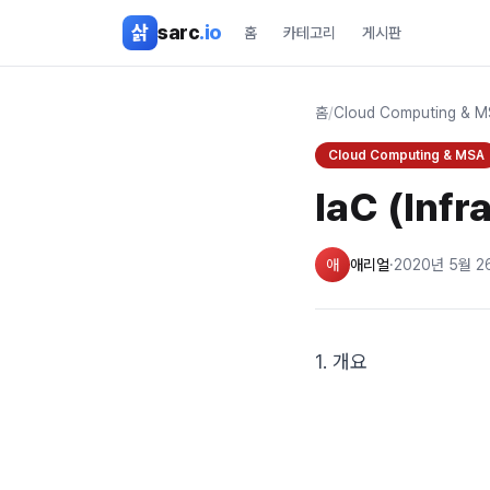
본문 바로가기
삵
sarc
.io
홈
카테고리
게시판
홈
/
Cloud Computing & 
Cloud Computing & MSA
IaC (Infr
애
애리얼
·
2020년 5월 2
1. 개요