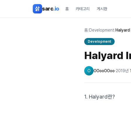
본문 바로가기
삵
sarc
.io
홈
카테고리
게시판
홈
/
Development
/
Halyard 
Development
Halyard I
O
OOooOOoo
·
2019년 
1. Halyard란?