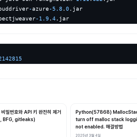
ouddriver
-
azure
-
5.8
.
0
.jar

pectjweaver
-
1.9
.
4
.jar
2142815
 비밀번호와 API 키 완전히 제거
Python(57868) MallocStac
, BFG, gitleaks)
turn off malloc stack logg
not enabled. 해결방법
2025년 3월 4일