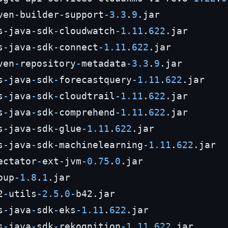
ven
-
builder
-
support
-
3.3
.
9
.jar

s
-
java
-
sdk
-
cloudwatch
-
1.11
.
622
.jar

s
-
java
-
sdk
-
connect
-
1.11
.
622
.jar

ven
-
repository
-
metadata
-
3.3
.
9
.jar

s
-
java
-
sdk
-
forecastquery
-
1.11
.
622
.jar

s
-
java
-
sdk
-
cloudtrail
-
1.11
.
622
.jar

s
-
java
-
sdk
-
comprehend
-
1.11
.
622
.jar

s
-
java
-
sdk
-
glue
-
1.11
.
622
.jar

s
-
java
-
sdk
-
machinelearning
-
1.11
.
622
.jar

ectator
-
ext
-
jvm
-
0.75
.
0
.jar

oup
-
1.8
.
1
.jar

2
-
utils
-
2.5
.
0
-
b42.jar

s
-
java
-
sdk
-
eks
-
1.11
.
622
.jar

s
-
java
-
sdk
-
rekognition
-
1.11
.
622
.jar
