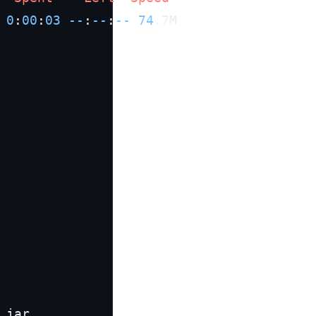
0
:
00
:
03
--
:
--
:
--
74
.7M

.jar
