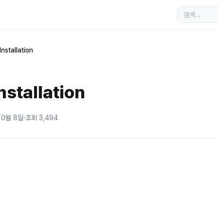
Installation
nstallation
10월 8일
·
조회
3,494