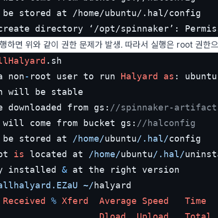
create directory ‘/opt/spinnaker’: Permis
행하면 위와 같이 권한 문제가 발생. 따라서 실행은 root 권한으
llHalyard
a non
-
root user to run 
Halyard
as
e downloaded from gs:
//spinnaker-artifact
 will come from bucket gs:
//halconfig
 be stored at 
/home/
ubuntu
/.hal/
pt 
is
 located at 
/home/
ubuntu
/.hal/
y installed 
&
allhalyard.EZaU ~/
halyard

Received
%
Xferd
Average
Speed
Time
Dload
Upload
Total