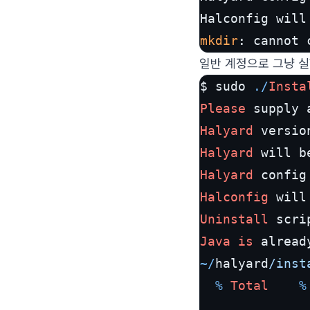
mkdir
: cannot 
일반 계정으로 그냥 실
$ sudo 
./
Insta
Please
 supply 
Halyard
Halyard
 will b
Halyard
 config
Halconfig
 will
Uninstall
 scri
Java
is
 alread
~/
halyard
/inst
%
Total
%