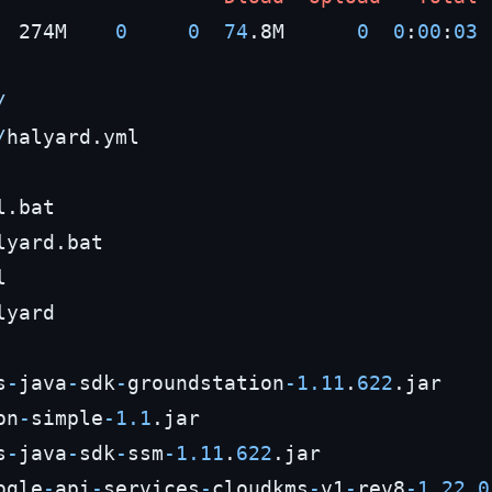
  274M    
0
0
74
.8M      
0
0
:
00
:
03
/
/
halyard.yml

l.bat

lyard.bat



lyard

s
-
java
-
sdk
-
groundstation
-
1.11
.
622
.jar

on
-
simple
-
1.1
.jar

s
-
java
-
sdk
-
ssm
-
1.11
.
622
.jar

ogle
-
api
-
services
-
cloudkms
-
v1
-
rev8
-
1.22
.
0