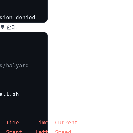
sion denied
로 한다.
s/halyard
Time
Time
Current
Spent
Left
Speed