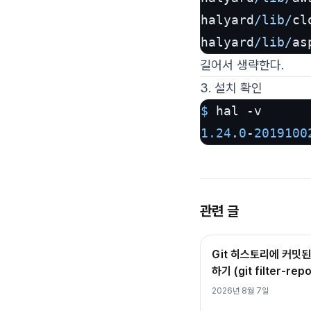
halyard
/lib/
cl
halyard
/lib/
as
길어서 생략한다.
3. 설치 확인
$ 
1.24
.
0
-
2019100
관련 글
Git 히스토리에 커밋된
하기 (git filter-repo
2026년 8월 7일