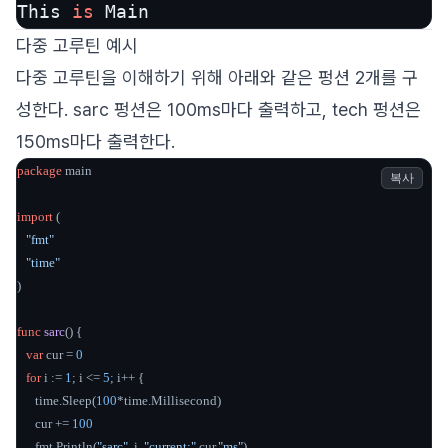
This 
is
 Main
다중 고루틴 예시
다중 고루틴을 이해하기 위해 아래와 같은 펑션 2개를 구
성한다. sarc 펑션은 100ms마다 출력하고, tech 펑션은
150ms마다 출력한다.
package
 main

복사
import
 (

"fmt"
"time"
)

func
sarc
()
 {

var
 cur = 
0
for
 i := 
1
; i <= 
5
; i++ {

      time.Sleep(
100
*time.Millisecond)

      cur += 
100
      fmt.Println(
"sarc"
, i, 
"current:"
,cur,
"ms"
)
