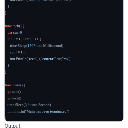
   }

}

func
tech
()
 {

var
 cur=
0
for
 i := 
1
; i <= 
5
; i++ {

      time.Sleep(
150
*time.Millisecond)

      cur += 
150
      fmt.Println(
"tech"
, i,
"current:"
,cur,
"ms"
)

   }

}

func
main
()
 {

go
 sarc()

go
 tech()

   time.Sleep(
3
 * time.Second)

   fmt.Println(
"Main has been terminated"
)

}
Output: