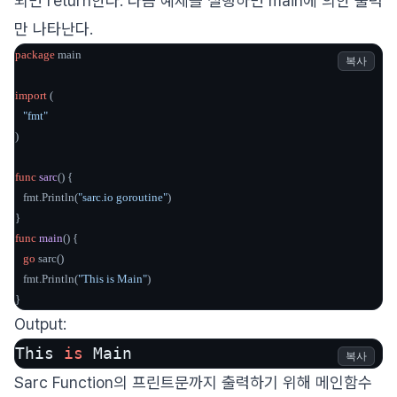
되면 return한다. 다음 예제를 실행하면 main에 의한 출력
만 나타난다.
package
 main

복사
import
 (

"fmt"
)

func
sarc
()
 {

   fmt.Println(
"sarc.io goroutine"
)

func
main
()
 {

go
 sarc()

   fmt.Println(
"This is Main"
)

}
Output:
This 
is
복사
Sarc Function의 프린트문까지 출력하기 위해 메인함수