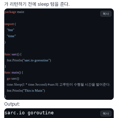
가 리턴하기 전에 sleep 텀을 준다.
package
 main

복사
import
 (

"fmt"
"time"
)

func
sarc
()
 {

   fmt.Println(
"sarc.io goroutine"
)

func
main
()
 {

go
 sarc()

   time.Sleep(
1
 * time.Second) #sarc의 고루틴이 수행될 시간을 벌어준다.

   fmt.Println(
"This is Main"
)

}
Output:
sarc.io goroutine

복사