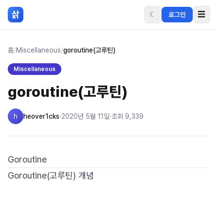
본문 바로가기
삵
☾
☰
로그인
홈
/
Miscellaneous
/
goroutine(고루틴)
Miscellaneous
goroutine(고루틴)
h
heover1cks
·
2020년 5월 11일
·
조회
9,339
Goroutine
Goroutine(고루틴) 개념