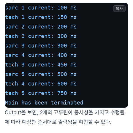
sarc 1 current:
100
ms
복사
tech 1 current:
150
ms
sarc 2 current:
200
ms
tech 2 current:
300
ms
sarc 3 current:
300
ms
sarc 4 current:
400
ms
tech 3 current:
450
ms
sarc 5 current:
500
ms
tech 4 current:
600
ms
tech 5 current:
750
ms
Main
has
been
terminated
Output을 보면, 2개의 고루틴이 동시성을 가지고 수행됨
에 따라 예상한 순서대로 출력됨을 확인할 수 있다.