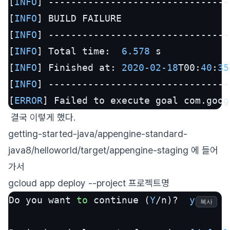
[
INFO
] --------------------------------
[
INFO
] BUILD FAILURE

[
INFO
] --------------------------------
[
INFO
] Total time:  
6.578
 s

[
INFO
] Finished at: 
2020
-02
-18
T00:
40
:
35
[
INFO
] --------------------------------
[
ERROR
] Failed to execute goal com.goog
결국 이렇게 했다.
getting-started-java/appengine-standard-
java8/helloworld/target/appengine-staging 에 들어
가서
gcloud app deploy --project 프로젝트명
Do you want 
to
 continue (
Y
/n)?  
y
복사