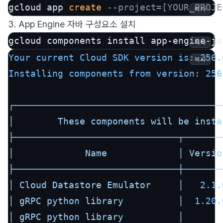
gcloud app 
create
--project=[YOUR_PROJE
복사
3. App Engine 자바 구성요소 설치
gcloud components install app-engine-ja
복사
Your current Cloud SDK version is:
256.
복사
Installing components from version:
256
┌──────────────────────────────────────
│
These
components
will
be
insta
├──────────────────────────────┬───────
│
Name
│
Versio
├──────────────────────────────┼───────
│
Cloud
Datastore
Emulator
│
2.1
.
│
gRPC
python
library
│
1.20
.
│
gRPC
python
library
│