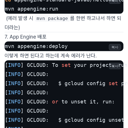
복사
mvn appengine:run
(에러 발생 시
를 한번 하고나서 하면 되
mvn package
더라는)
7. App Engine 배포
mvn appengine:deploy
복사
이렇게 하면 된다고 하는데 계속 에러가 난다.
[
INFO
] GCLOUD: To 
set
 your project, run:
복사
[
INFO
] GCLOUD:

[
INFO
] GCLOUD:   $ gcloud config 
set
 pr
[
INFO
] GCLOUD:

[
INFO
] GCLOUD: 
or
 to unset it, run:

[
INFO
] GCLOUD:

[
INFO
] GCLOUD:   $ gcloud config unset p