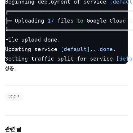
Beginning deployment of service 
[defaul
╔══════════════════════════════════════
╠═ Uploading 
17
 files 
to
 Google Cloud S
╚══════════════════════════════════════
File upload done.

Updating service 
[default]
..
.done
.

Setting traffic split for service 
[defa
성공.
#
GCP
관련 글