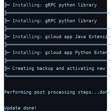
╠═
Installing:
gRPC
python
library
╠══════════════════════════════════════
╠═
Installing:
gRPC
python
library
╠══════════════════════════════════════
╠═
Installing:
gcloud
app
Java
Extensio
╠══════════════════════════════════════
╠═
Installing:
gcloud
app
Python
Extens
╠══════════════════════════════════════
╠═
Creating
backup
and
activating
new
i
╚══════════════════════════════════════
Performing
post
processing
steps...done
Update
done!