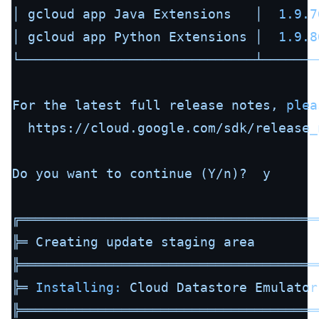
│
gcloud
app
Java
Extensions
│
1.9
.7
│
gcloud
app
Python
Extensions
│
1.9
.8
└──────────────────────────────┴───────
For
the
latest
full
release
notes,
plea
https://cloud.google.com/sdk/release_
Do
you
want
to
continue
(Y/n)?
y
╔══════════════════════════════════════
╠═
Creating
update
staging
area
╠══════════════════════════════════════
╠═
Installing:
Cloud
Datastore
Emulator
╠══════════════════════════════════════