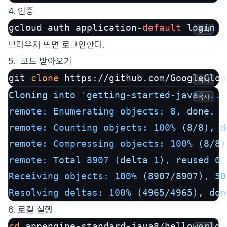
4. 인증
gcloud auth application-
default
 login
복사
브라우저 뜨면 로그인한다.
5. 코드 받아오기
git 
clone
 https://github.com/GoogleClou
복사
Cloning
into
'getting-started-java'
...
복사
remote: Enumerating objects:
8
,
done.
remote: Counting objects:
100
%
(8/8),
d
remote: Compressing objects:
100
%
(8/8)
remote:
Total
8907
(delta
1
),
reused
0
Receiving objects:
100
%
(8907/8907),
50
Resolving deltas:
100
%
(4965/4965),
don
6. 로컬 실행
cd
 appengine-standard-java8/helloworld
