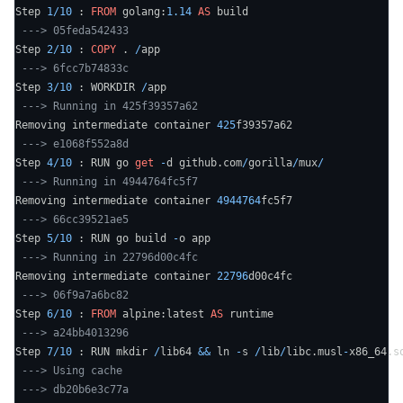
Step 
1
/
10
 : 
FROM
 golang:
1.14
AS
 build

---> 05feda542433
Step 
2
/
10
 : 
COPY
 . 
/
app

---> 6fcc7b74833c
Step 
3
/
10
 : WORKDIR 
/
app

---> Running in 425f39357a62
Removing intermediate container 
425
f39357a62

---> e1068f552a8d
Step 
4
/
10
 : RUN go 
get
-
d github.com
/
gorilla
/
mux
/
---> Running in 4944764fc5f7
Removing intermediate container 
4944764
fc5f7

---> 66cc39521ae5
Step 
5
/
10
 : RUN go build 
-
o app

---> Running in 22796d00c4fc
Removing intermediate container 
22796
d00c4fc

---> 06f9a7a6bc82
Step 
6
/
10
 : 
FROM
 alpine:latest 
AS
 runtime

---> a24bb4013296
Step 
7
/
10
 : RUN mkdir 
/
lib64 
&&
 ln 
-
s 
/
lib
/
libc.musl
-
x86_64.s
---> Using cache
---> db20b6e3c77a