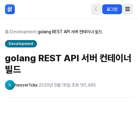
본문 바로가기
삵
☾
☰
로그인
홈
/
Development
/
golang REST API 서버 컨테이너 빌드
Development
golang REST API 서버 컨테이너
빌드
h
heover1cks
·
2020년 6월 16일
·
조회
161,495