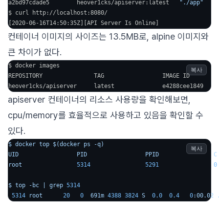
a2bd97cdade5        heover1cks/apiserver:latest   
"./app"
    
$ curl http://localhost:8080/

[2020-06-16T14:50:35Z][API Server Is Online]
컨테이너 이미지의 사이즈는 13.5MB로, alpine 이미지와
큰 차이가 없다.
$ docker images

복사
REPOSITORY               TAG                 IMAGE ID         
heover1cks/apiserver     latest              e4288cee1849    
apiserver 컨테이너의 리소스 사용량을 확인해보면,
cpu/memory를 효율적으로 사용하고 있음을 확인할 수
있다.
$
docker
top
$(docker
ps
-q)
복사
UID
PID
PPID
C
root
5314                
5291                
0
$
top
-bc
|
grep
5314
5314 
root
20
0
691m
4388 
3824 
S
0.0
0.4
0
:00.02