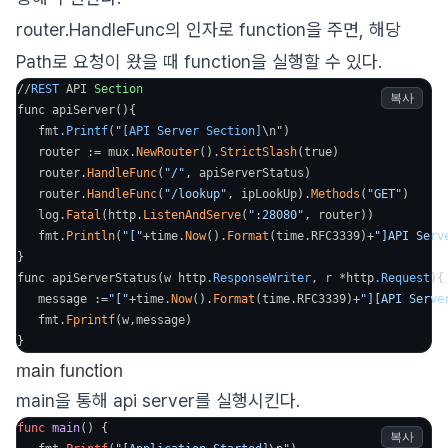
router.HandleFunc의 인자로 function을 주면, 해당
Path로 요청이 왔을 때 function을 실행할 수 있다.
//
REST
 API 
Section
복사
func apiServer(){

   fmt
.Printf
("
[API Server Section]
\n")

   router := mux.
NewRouter
().
StrictSlash
(true)

   router.
HandleFunc
(
"/"
, apiServerStatus)

   router.
HandleFunc
(
"/lookup"
, ipLookUp).
Methods
(
"GET"
)

   log.
Fatal
(http.
ListenAndServe
(
":28080"
, router))

   fmt.
Println
(
"["
+time.
Now
().
Format
(time.RFC3339)+
"]API Serv
}

func apiServerStatus(w http
.ResponseWriter
, 
r
 *http
.Request
){

   message :=
"["
+time.
Now
().
Format
(time.RFC3339)+
"][API Serve
   fmt.
Fprintf
(w,message)

}
main function
main을 통해 api server를 실행시킨다.
func
main
() {

복사