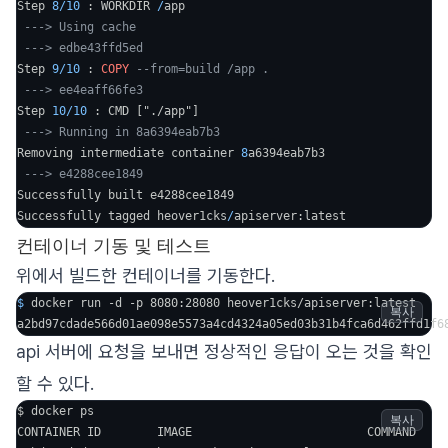
Step 
8
/
10
 : WORKDIR 
/
app

---> Using cache
---> edbe43ffd5ed
Step 
9
/
10
 : 
COPY
--from=build /app .
---> ee4eaff66fe3
Step 
10
/
10
 : CMD ["./app"]

---> Running in 8a6394eab7b3
Removing intermediate container 
8
a6394eab7b3

---> e4288cee1849
Successfully built e4288cee1849

Successfully tagged heover1cks
/
apiserver:latest
컨테이너 기동 및 테스트
위에서 빌드한 컨테이너를 기동한다.
$ 
docker run -d -p 8080:28080 heover1cks/apiserver:latest
복사
a2bd97cdade566d01ae098e5573a4cd4324a05ed03b31b4fca6d462ffd1f6
api 서버에 요청을 보내면 정상적인 응답이 오는 것을 확인
할 수 있다.
$ docker ps

복사
CONTAINER ID        IMAGE                         COMMAND     