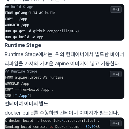
## Build Stage
복사
FROM golang:1.14 AS build

COPY . /app

WORKDIR /app

RUN go get -d github.com/gorilla/mux/

Runtime Stage
Runtime Stage에서는, 위의 컨테이너에서 빌드한 바이너
리파일을 가져와 가벼운 alpine 이미지에 넣고 기동한다.
## Runtime Stage
복사
FROM alpine:latest AS runtime

WORKDIR /app

COPY --from=build /app .

CMD [
"./app"
]
컨테이너 이미지 빌드
docker build를 수행하면 컨테이너 이미지가 빌드된다.
$ docker build 
-
t heover1cks
/
apiserver:latest .

복사
Sending build context 
to
 Docker daemon  
89.09
kB
