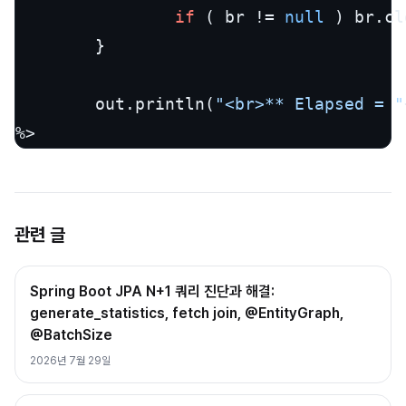
if
 ( br != 
null
 ) br.cl
        }

        out.println(
"<br>** Elapsed = "
%>
관련 글
Spring Boot JPA N+1 쿼리 진단과 해결:
generate_statistics, fetch join, @EntityGraph,
@BatchSize
2026년 7월 29일