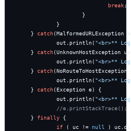
break
;

                        }

                }

        } 
catch
(MalformedURLException me
                out.println(
"<br>** Log
        } 
catch
(UnknownHostException ue)
                out.println(
"<br>** Log
        } 
catch
(NoRouteToHostException n
                out.println(
"<br>** Log
        } 
catch
(Exception e) {

                out.println(
"<br>** Log
//e.printStackTrace();
        } 
finally
 {

if
 ( uc != 
null
 ) uc.di