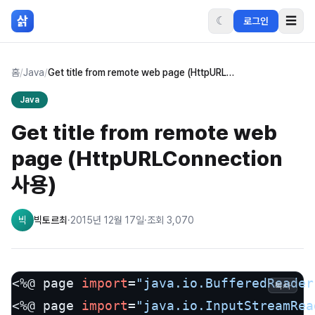
본문 바로가기
삵
☾
☰
로그인
홈
/
Java
/
Get title from remote web page (HttpURLConnection 사용)
Java
Get title from remote web
page (HttpURLConnection
사용)
빅
빅토르최
·
2015년 12월 17일
·
조회
3,070
<%@ page 
import
=
"java.io.BufferedReader
복사
<%@ page 
import
=
"java.io.InputStreamRea