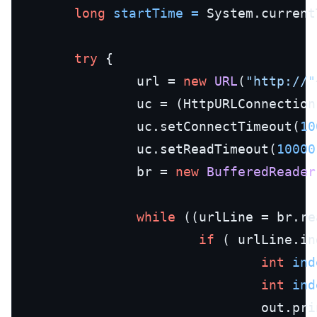
long
startTime
=
 System.current
try
 {

                url = 
new
URL
(
"http://"
                uc = (HttpURLConnection
                uc.setConnectTimeout(
10
                uc.setReadTimeout(
10000
                br = 
new
BufferedReader
while
 ((urlLine = br.re
if
 ( urlLine.in
int
ind
int
ind
                                out.pri