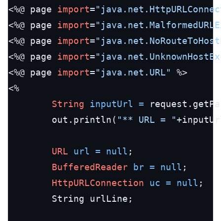
<%@ page 
import
=
"java.net.HttpURLConnec
<%@ page 
import
=
"java.net.MalformedURLE
<%@ page 
import
=
"java.net.NoRouteToHost
<%@ page 
import
=
"java.net.UnknownHostEx
<%@ page 
import
=
"java.net.URL"
 %>

<%

String
inputUrl
=
 request.getPa
        out.println(
"** URL = "
+inputUr
URL
url
=
null
;

BufferedReader
br
=
null
;

HttpURLConnection
uc
=
null
;

        String urlLine;
