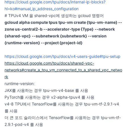
https://cloud.google.com/tpu/docs/internal-ip-blocks?
hl=ko#manual_ip_address_configuration
# TPUv4 VM 을 shared-vpc에 생성하는 gcloud 명령어
gcloud alpha compute tpus tpu-vm create {tpu-vm-name} --
zone us-central2-b --accelerator-type {Type}
--network
(shared-vpc}
--subnetwork {subnetwork} --version
{runtime-version} --project {project-id}
https://cloud.google.com/tpu/docs/v4-users-guide#tpu-setup
https://cloud.google.com/tpu/docs/shared-vpc-
networks#create_a_tpu_vm_connected_to_a_shared_vpc_netwo
rk
runtime-version:
JAX를 사용하는 경우 tpu-vm-v4-base 를 사용
PyTorch를 사용하는 경우 v2-alpha-tpuv4 를 사용
v4-8 TPU에서 TensorFlow를 사용하는 경우 tpu-vm-tf-2.9.1-v4
를 사용
더 큰 포드 슬라이스에서 TensorFlow를 사용하는 경우 tpu-vm-tf-
2.9.1-pod-v4 를 사용