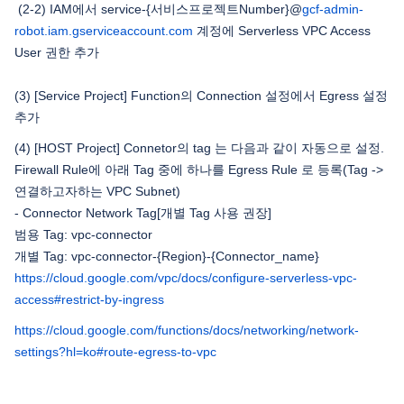
(2-2) IAM에서 service-{서비스프로젝트Number}@
gcf-admin-
robot.iam.gserviceaccount.com
계정에 Serverless VPC Access
User 권한 추가
(3) [Service Project] Function의 Connection 설정에서 Egress 설정
추가
(4) [HOST Project] Connetor의 tag 는 다음과 같이 자동으로 설정.
Firewall Rule에 아래 Tag 중에 하나를 Egress Rule 로 등록(Tag ->
연결하고자하는 VPC Subnet)
- Connector Network Tag[개별 Tag 사용 권장]
범용 Tag: vpc-connector
개별 Tag: vpc-connector-{Region}-{Connector_name}
https://cloud.google.com/vpc/docs/configure-serverless-vpc-
access#restrict-by-ingress
https://cloud.google.com/functions/docs/networking/network-
settings?hl=ko#route-egress-to-vpc