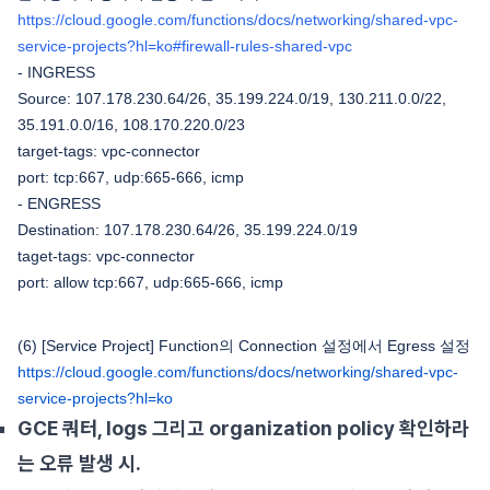
https://cloud.google.com/functions/docs/networking/shared-vpc-
service-projects?hl=ko#firewall-rules-shared-vpc
- INGRESS
Source: 107.178.230.64/26, 35.199.224.0/19, 130.211.0.0/22,
35.191.0.0/16, 108.170.220.0/23
target-tags: vpc-connector
port: tcp:667, udp:665-666, icmp
- ENGRESS
Destination: 107.178.230.64/26, 35.199.224.0/19
taget-tags: vpc-connector
port: allow tcp:667, udp:665-666, icmp
(6) [Service Project] Function의 Connection 설정에서 Egress 설정
https://cloud.google.com/functions/docs/networking/shared-vpc-
service-projects?hl=ko
GCE 쿼터, logs 그리고 organization policy 확인하라
는 오류 발생 시.