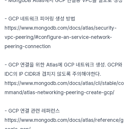
- MongoDB Atlas에서 GCP 연결용 VPC를 별도로 생성
- GCP 네트워크 피어링 생성 방법
https://www.mongodb.com/docs/atlas/security-
vpc-peering/#configure-an-service-network-
peering-connection
- GCP 연결을 위한 Atlas에 GCP 네트워크 생성. GCP와
IDC의 IP CIDR과 겹치지 않도록 주의해야한다.
https://www.mongodb.com/docs/atlas/cli/stable/co
mmand/atlas-networking-peering-create-gcp/
- GCP 연결 관련 레퍼런스
https://www.mongodb.com/docs/atlas/reference/g