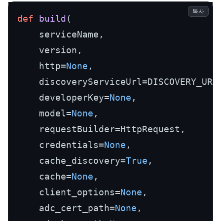
복사
def
build
(
    serviceName,

    version,

    http=
None
,

    discoveryServiceUrl=DISCOVERY_URI,
    developerKey=
None
,

    model=
None
,

    requestBuilder=HttpRequest,

    credentials=
None
,

    cache_discovery=
True
,

    cache=
None
,

    client_options=
None
,

    adc_cert_path=
None
,
