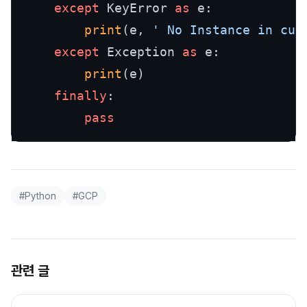
except
 KeyError 
as
 e:

print
(e, 
' No Instance in cur
except
 Exception 
as
 e:

print
(e)

finally
:

pass
#
Python
#
GCP
관련 글