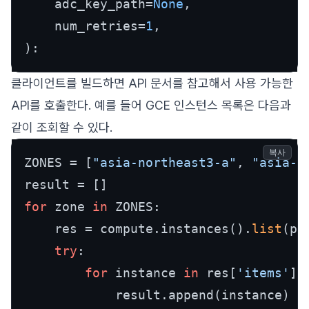
    adc_key_path=
None
,

    num_retries=
1
클라이언트를 빌드하면 API 문서를 참고해서 사용 가능한
API를 호출한다. 예를 들어 GCE 인스턴스 목록은 다음과
같이 조회할 수 있다.
복사
ZONES = [
"asia-northeast3-a"
, 
"asia-n
for
 zone 
in
 ZONES:

    res = compute.instances().
list
(pr
try
:

for
 instance 
in
 res[
'items'
]:

            result.append(instance)
