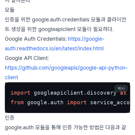
서 알아본다
모듈
인증을 위한 google.auth.credentials 모듈과 클라이언
트 생성을 위한 googleapiclient 모듈이 필요하다.
Google Auth Credentials:
https://google-
auth.readthedocs.io/en/latest/index.html
Google API Client:
https://github.com/googleapis/google-api-python-
client
복사
import
 googleapiclient.discovery 
as
from
 google.auth 
import
인증
google.auth 모듈을 통해 인증 가능한 방법은 다음과 같