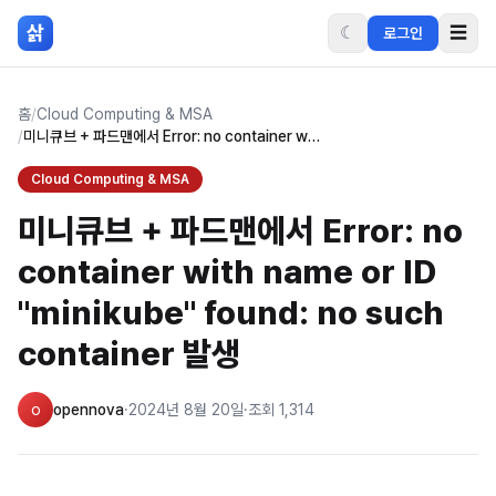
본문 바로가기
삵
☾
☰
로그인
홈
/
Cloud Computing & MSA
/
미니큐브 + 파드맨에서 Error: no container with name or ID "minikube" found: no such container 발생
Cloud Computing & MSA
미니큐브 + 파드맨에서 Error: no
container with name or ID
"minikube" found: no such
container 발생
o
opennova
·
2024년 8월 20일
·
조회
1,314