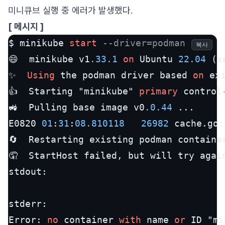
미니큐브 실행 중 에러가 발생했다.
[ 메시지 ]
$ minikube 
start
--driver=podman
복사
😄  minikube v1
.33
.1
on
 Ubuntu 
22.04
 (x
✨  
Using
 the podman driver based 
on
 exi
👍  Starting "minikube" 
primary
 control
🚜  Pulling base image v0
.0
.44
 ...

E0820 
01
:
31
:
08.810118
26982
 cache.go:
🔄  Restarting existing podman containe
🤦  StartHost failed, but will try agai
stdout:

stderr:

Error: 
no
 container 
with
 name 
or
 ID "mi