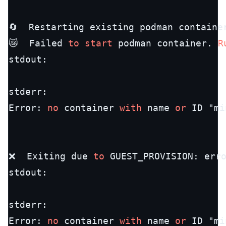
🔄  Restarting existing podman containe
😿  Failed 
to
start
 podman container. 
R
stdout:

stderr:

Error: 
no
 container 
with
 name 
or
 ID "mi
❌  Exiting due 
to
 GUEST_PROVISION: err
stdout:

stderr:

Error: 
no
 container 
with
 name 
or
 ID "mi