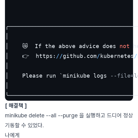
╭──────────────────────────────────────
│                                      
│    😿  If the above advice does 
not
 h
│    👉  https:
/
/
github.com
/
kubernetes
/
│                                      
│    Please run `minikube logs 
--file=l
│                                      
╰──────────────────────────────────────
[ 해결책 ]
minikube delete --all --purge 을 실행하고 드디어 정상
기동할 수 있었다.
나에게