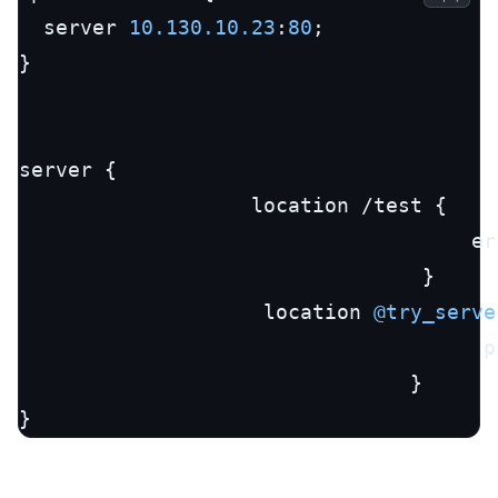
  server 
10.130
.10
.23
:
80
;

}

server {

                   location /test {

                                     er
                                 }

                    location 
@try_serve
                                      p
                                }

}