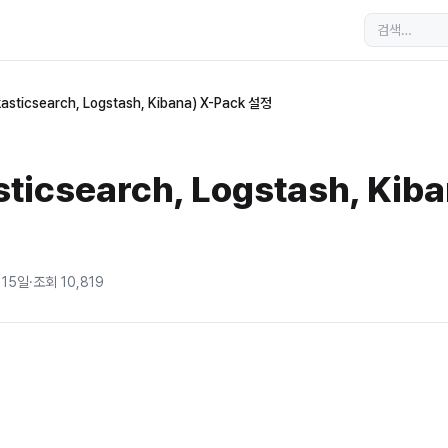
kasticsearch, Logstash, Kibana) X-Pack 설정
ticsearch, Logstash, Kiba
 15일
·
조회
10,819