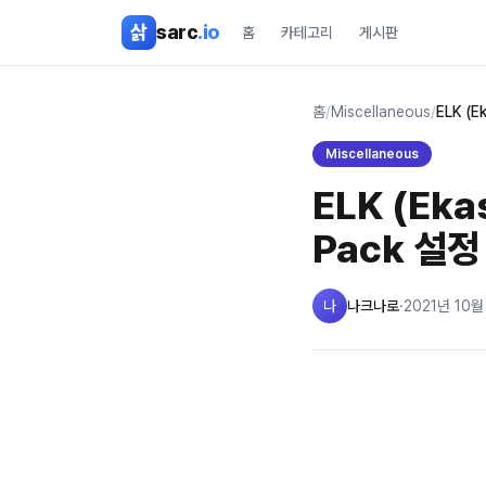
본문 바로가기
삵
sarc
.io
홈
카테고리
게시판
홈
/
Miscellaneous
/
ELK (E
Miscellaneous
ELK (Ekas
Pack 설정
나
나크나로
·
2021년 10월