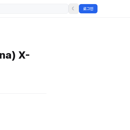
☾
로그인
na) X-