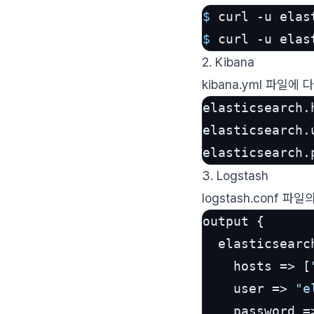
$ 
curl -u ela
$ 
curl -u ela
2. Kibana
kibana.yml 파일에
elasticsearch.
elasticsearch.
elasticsearch.
3. Logstash
logstash.conf 
output {

  elasticsearch
hosts
 =>
 [
    user => 
"e
    password =