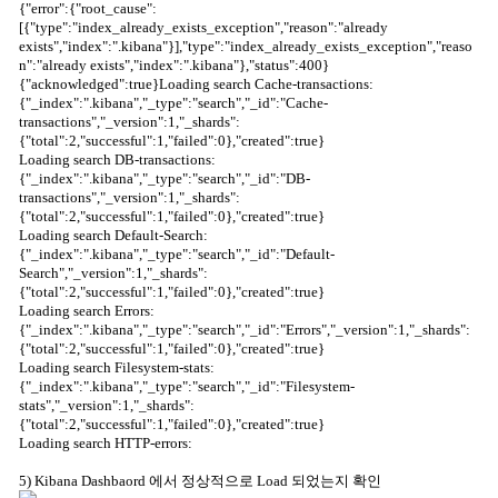
{"error":{"root_cause":
[{"type":"index_already_exists_exception","reason":"already
exists","index":".kibana"}],"type":"index_already_exists_exception","reaso
n":"already exists","index":".kibana"},"status":400}
{"acknowledged":true}Loading search Cache-transactions:
{"_index":".kibana","_type":"search","_id":"Cache-
transactions","_version":1,"_shards":
{"total":2,"successful":1,"failed":0},"created":true}
Loading search DB-transactions:
{"_index":".kibana","_type":"search","_id":"DB-
transactions","_version":1,"_shards":
{"total":2,"successful":1,"failed":0},"created":true}
Loading search Default-Search:
{"_index":".kibana","_type":"search","_id":"Default-
Search","_version":1,"_shards":
{"total":2,"successful":1,"failed":0},"created":true}
Loading search Errors:
{"_index":".kibana","_type":"search","_id":"Errors","_version":1,"_shards":
{"total":2,"successful":1,"failed":0},"created":true}
Loading search Filesystem-stats:
{"_index":".kibana","_type":"search","_id":"Filesystem-
stats","_version":1,"_shards":
{"total":2,"successful":1,"failed":0},"created":true}
Loading search HTTP-errors:
5) Kibana Dashbaord 에서 정상적으로 Load 되었는지 확인