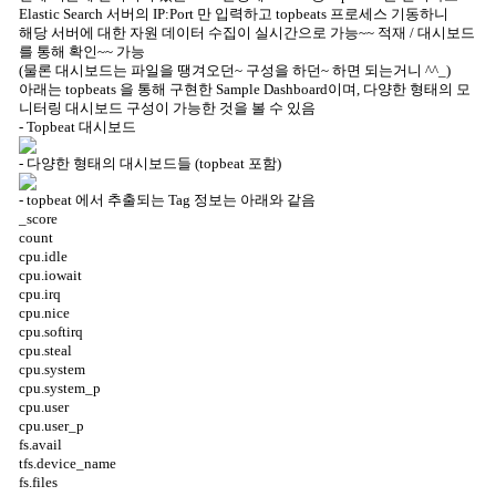
Elastic Search 서버의 IP:Port 만 입력하고 topbeats 프로세스 기동하니
해당 서버에 대한 자원 데이터 수집이 실시간으로 가능~~ 적재 / 대시보드
를 통해 확인~~ 가능
(물론 대시보드는 파일을 땡겨오던~ 구성을 하던~ 하면 되는거니 ^^_)
아래는 topbeats 을 통해 구현한 Sample Dashboard이며, 다양한 형태의 모
니터링 대시보드 구성이 가능한 것을 볼 수 있음
- Topbeat 대시보드
- 다양한 형태의 대시보드들 (topbeat 포함)
- topbeat 에서 추출되는 Tag 정보는 아래와 같음
_score
count
cpu.idle
cpu.iowait
cpu.irq
cpu.nice
cpu.softirq
cpu.steal
cpu.system
cpu.system_p
cpu.user
cpu.user_p
fs.avail
tfs.device_name
fs.files