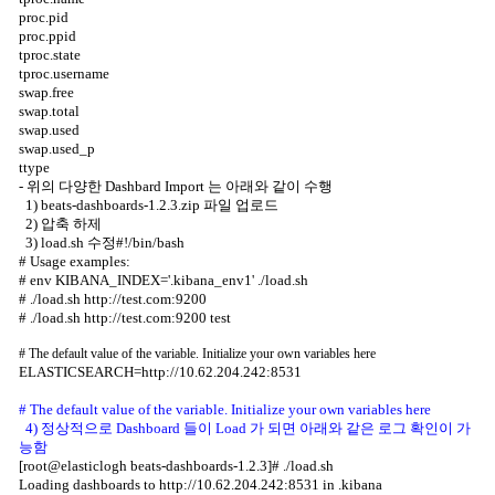
proc.pid
proc.ppid
tproc.state
tproc.username
swap.free
swap.total
swap.used
swap.used_p
ttype
- 위의 다양한 Dashbard Import 는 아래와 같이 수행
1) beats-dashboards-1.2.3.zip 파일 업로드
2) 압축 하제
3) load.sh 수정#!/bin/bash
# Usage examples:
# env KIBANA_INDEX='.kibana_env1' ./load.sh
# ./load.sh
http://test.com:9200
# ./load.sh
http://test.com:9200
test
# The default value of the variable. Initialize your own variables here
ELASTICSEARCH=http://10.62.204.242:8531
# The default value of the variable. Initialize your own variables here
4) 정상적으로 Dashboard 들이 Load 가 되면 아래와 같은 로그 확인이 가
능함
[root@elasticlogh beats-dashboards-1.2.3]# ./load.sh
Loading dashboards to
http://10.62.204.242:8531
in .kibana