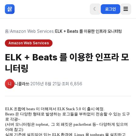
본문 바로가기
삵
☾
☰
로그인
홈
/
Amazon Web Services
/
ELK + Beats 를 이용한 인프라 모니터링
Amazon Web Services
ELK + Beats 를 이용한 인프라 모
니터링
니
니콜라쓰
·
2016년 8월 21일
·
조회
6,856
ELK 조합에 beats 이 더해져서 ELK Stack 5.0 이 출시 예정.
Beats 은 다양한 형태로 발생하는 로그들을 부하없이 전송할 수 있는 도구
로 각광~
(서버 모니터링은 topbeat, 그 외 패킷은 packetbeat 등~ 다양하게 있으며
아래 참고)
실제 기존에 설치되어 있는 ELK 환경에 Linux 용 topbeats 을 설치하고