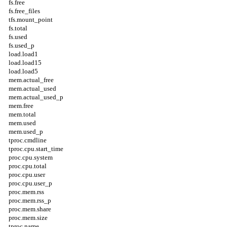
fs.free
fs.free_files
tfs.mount_point
fs.total
fs.used
fs.used_p
load.load1
load.load15
load.load5
mem.actual_free
mem.actual_used
mem.actual_used_p
mem.free
mem.total
mem.used
mem.used_p
tproc.cmdline
tproc.cpu.start_time
proc.cpu.system
proc.cpu.total
proc.cpu.user
proc.cpu.user_p
proc.mem.rss
proc.mem.rss_p
proc.mem.share
proc.mem.size
tproc.name