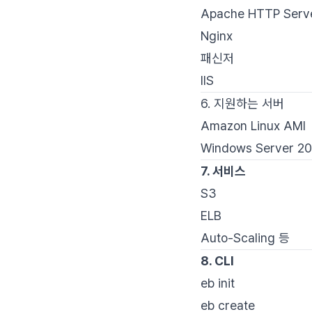
Apache HTTP Serv
Nginx
패신저
IIS
6. 지원하는 서버
Amazon Linux AMI
Windows Server 2
7. 서비스
S3
ELB
Auto-Scaling 등
8. CLI
eb init
eb create