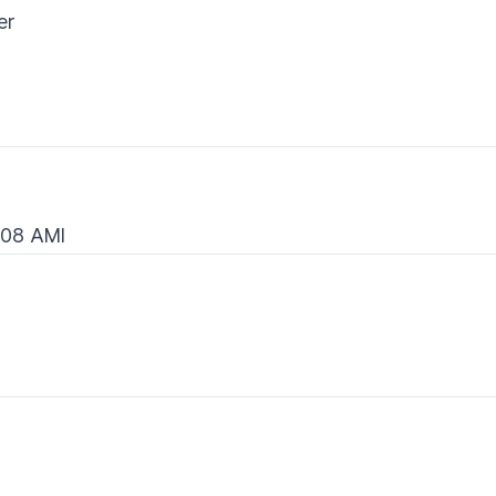
er
008 AMI