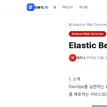
본문 바로가기
삵
sarc
.io
홈
카테고리
게시판
홈
/
Amazon Web Service
Amazon Web Services
Elastic 
제
제끼나
·
2016년 12월 
1. 소개
DevOps를 실현하는
를 배포하는 서비스입니