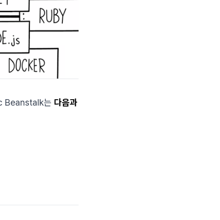
 Beanstalk는
다음과