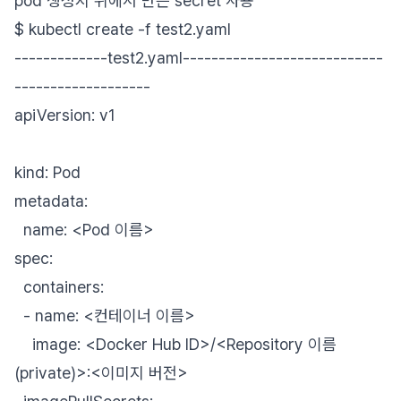
pod 생성시 위에서 만든 secret 사용
$ kubectl create -f test2.yaml
-------------test2.yaml----------------------------
-------------------
apiVersion: v1
kind: Pod
metadata:
name: <Pod 이름>
spec:
containers:
- name: <컨테이너 이름>
image: <Docker Hub ID>/<Repository 이름
(private)>:<이미지 버전>