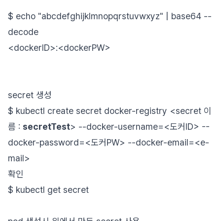
$ echo "abcdefghijklmnopqrstuvwxyz" | base64 --
decode
<dockerID>:<dockerPW>
secret 생성
$ kubectl create secret docker-registry <secret 이
름 :
secretTest
> --docker-username=<도커ID> --
docker-password=<도커PW> --docker-email=<e-
mail>
확인
$ kubectl get secret