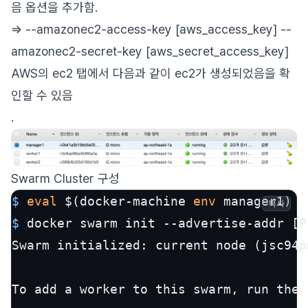
음 옵션을 추가함.
=> --amazonec2-access-key [aws_access_key] --
amazonec2-secret-key [aws_secret_access_key]
AWS의 ec2 탭에서 다음과 같이 ec2가 생성되었음을 확
인할 수 있음
.
Swarm Cluster 구성
$ 
eval
 $(docker-machine 
env
 manager1)
복사
$ 
docker swarm init --advertise-addr [P
Swarm initialized: current node (jsc94p
To add a worker to this swarm, run the 