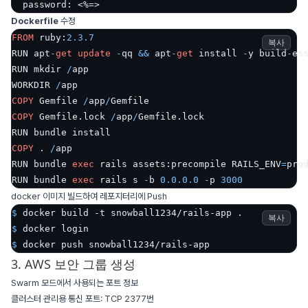
Dockerfile
수정
FROM
 ruby:
2.3
.7
복사
RUN apt
-
get
update
-
qq 
&&
 apt
-
get
 install 
-
y build
-
ess
RUN mkdir 
/
app

WORKDIR 
/
COPY
 Gemfile 
/
app
/
COPY
 Gemfile.lock 
/
app
/
Gemfile.lock

COPY
 . 
/
app

RUN bundle 
exec
 rails assets:precompile RAILS_ENV
=
prod
RUN bundle 
exec
 rails s 
-
b 
0.0
.0
.0
-
p 
3000
docker 이미지 빌드하여 레포지터리에 Push
$ 
docker build -t snowball1234/rails-app .
복사
$ 
docker login
$ 
docker push snowball1234/rails-app
3. AWS 보안 그룹 생성
Swarm 모드에서 사용되는 포트 정보
클러스터 관리용 통신 포트: TCP 2377번