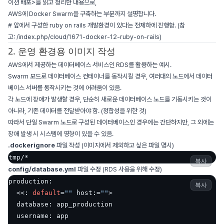
이션 배포>를 읽고 정리한 내용으로,
AWS에 Docker Swarm을 구축하는 부분까지 설명합니다.
# 앞에서 구성한 ruby on rails 개발환경이 있다는 전제하에 진행함. (참
고: /index.php/cloud/1671-docker-12-ruby-on-rails)
2. 운영 환경용 이미지 작성
AWS에서 제공하는 데이터베이스 서비스인 RDS를 활용하는 예시.
Swarm 모드로 데이터베이스 컨테이너를 동작시킬 경우, 여러대의 노드에서 데이터
베이스 서버를 동작시키는 것에 어려움이 있음.
각 노드에 장애가 발생할 경우, 단순히 새로운 데이터베이스 노드를 기동시키는 것이
아니라, 기존 데이터를 전달받아야 함. (정합성을 위한 것)
따라서 단일 Swarm 노드로 구성된 데이터베이스인 경우에는 간단하지만, 그 외에는
장애 발생 시 시스템에 영향이 있을 수 있음.
.dockerignore
파일 작성 (이미지에서 제외하고 싶은 파일 명시)
tmp/*
복사
config/database.yml
파일 수정 (RDS 사용을 위해 수정)
production:

복사
  <<: 
default
=
""
 host:=
""
>

  database: app_production

  username: app
