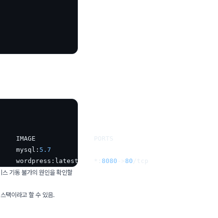
    IMAGE               PORTS

     mysql:
5.7
     wordpress:latest    *:
8080
->
80
비스 기동 불가의 원인을 확인할
 스택이라고 할 수 있음.