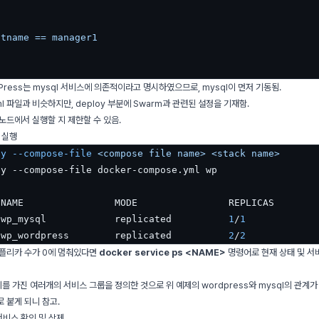
:
stname
==
manager1
dPress는 mysql 서비스에 의존적이라고 명시하였으므로, mysql이 먼저 기동됨.
ml 파일과 비슷하지만, deploy 부분에 Swarm과 관련된 설정을 기재함.
노드에서 실행할 지 제한할 수 있음.
어 실행
oy --compose-file 
<compose file name>
<stack name>
y --compose-file docker-compose.yml wp

NAME                MODE                REPLICAS        
 wp_mysql            replicated          
1
/
1
            
 wp_wordpress        replicated          
2
/
2
            
레플리카 수가 0에 멈춰있다면
docker service ps <NAME>
명령어로 현재 상태 및 서
를 가진 여러개의 서비스 그룹을 정의한 것으로 위 예제의 wordpress와 mysql의 관계가
 붙게 되니 참고.
 서비스 확인 및 삭제