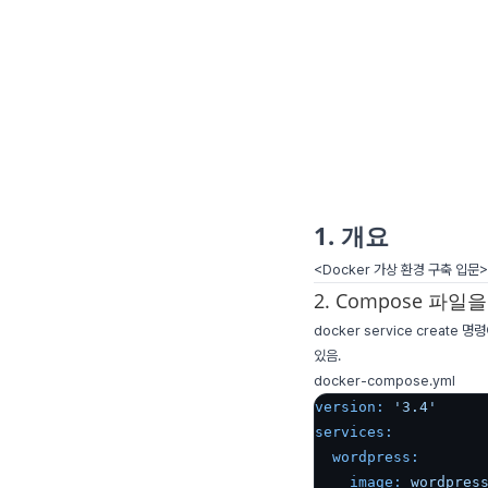
1. 개요
<Docker 가상 환경 구축 입문
2. Compose 파일
docker service creat
있음.
docker-compose.yml
version:
'3.4'
services:
wordpress:
image:
wordpres