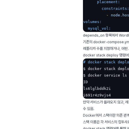
placement:
constraints
-
node.ho
volumes:
mysql_vol:
depends_on 항목에서 Wor
기존의 docker-compose.y
레플리카 수를 지정하거나, 어떤 
docker stack deploy 명령
# docker stack depl
$ docker stack deplo
$ docker service ls

ID                  
ls6lglbddk2i       
i691r4z9vjs4       
만약 서비스가 올라오지 않고, 
수 있음.
Docker에서 스택이란 의존 관계
스택 이름은 각 서비스의 접두사로
docker stack 명령어를 통한