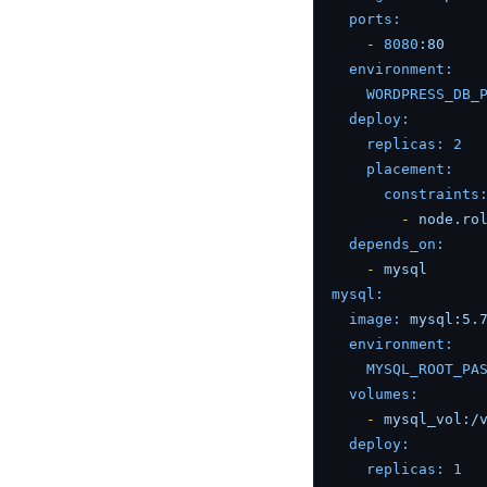
ports:
-
8080
:80
environment:
WORDPRESS_DB_
deploy:
replicas:
2
placement:
constraints
-
node.ro
depends_on:
-
mysql
mysql:
image:
mysql:5.
environment:
MYSQL_ROOT_PA
volumes:
-
mysql_vol:/
deploy:
replicas:
1