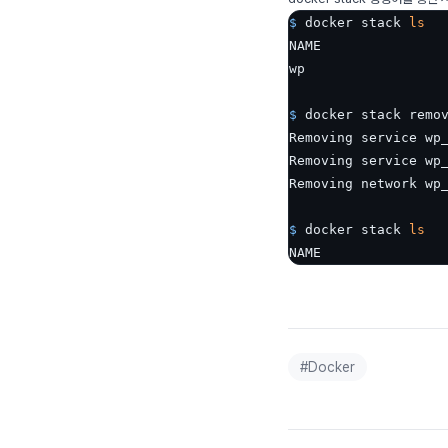
$ 
docker stack 
ls
NAME                
$ 
docker stack remo
Removing service wp_
Removing service wp_
$ 
docker stack 
ls
NAME               
#
Docker