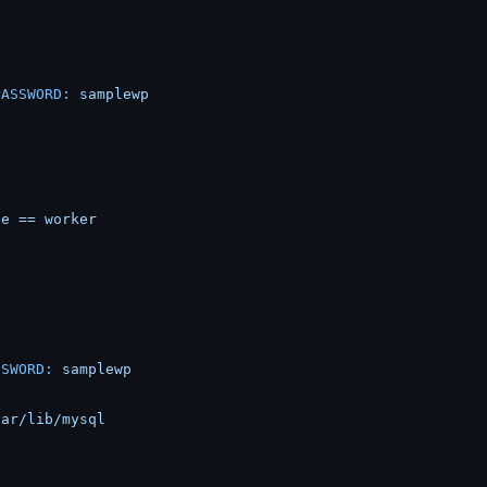
PASSWORD:
samplewp
:
le
==
worker
7
SSWORD:
samplewp
var/lib/mysql