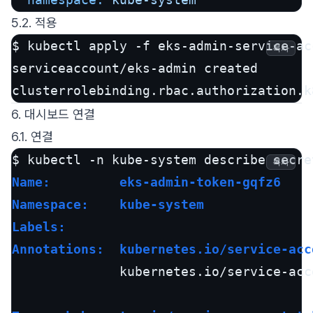
5.2. 적용
$ kubectl apply -f eks-admin-service-ac
복사
serviceaccount/eks-admin created

clusterrolebinding.rbac.authorization.k
6. 대시보드 연결
6.1. 연결
$ kubectl -n kube-system describe secre
복사
Name:         eks-admin-token-gqfz6
Namespace:    kube-system
Labels:       
Annotations:  kubernetes.io/service-acc
              kubernetes.io/service-acc