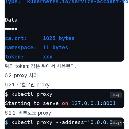
Type:  kubernetes.io/service-account-to
Data

ca.crt:     1025 bytes
namespace:  11 bytes
token:      xxx
위의 token: 값은 뒤에서 사용된다.
6.2. proxy 처리
6.2.1. 로컬로만 proxy
$ kubectl proxy

복사
Starting to serve 
on
127.0
.0
.1
:
8001
6.2.2. 외부로도 proxy
$ 
kubectl proxy --address=
'0.0.0.0'
 --p
복사