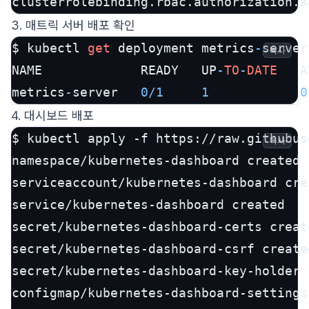
clusterrolebinding.rbac.authorization.k
3. 매트릭 서버 배포 확인
$ kubectl 
get
 deployment metrics
-
server
복사
NAME             READY   UP
-
TO
-
DATE
   A
metrics
-
server   
0
/
1
1
0
4. 대시보드 배포
$ kubectl apply -f https://raw.githubus
복사
namespace/kubernetes-dashboard created

serviceaccount/kubernetes-dashboard crea
service/kubernetes-dashboard created

secret/kubernetes-dashboard-certs create
secret/kubernetes-dashboard-csrf created
secret/kubernetes-dashboard-key-holder c
configmap/kubernetes-dashboard-settings 