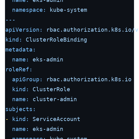
namespace:
kube-system
---
apiVersion:
rbac.authorization.k8s.io/v
kind:
ClusterRoleBinding
metadata:
name:
eks-admin
roleRef:
apiGroup:
rbac.authorization.k8s.io
kind:
ClusterRole
name:
cluster-admin
subjects:
-
kind:
ServiceAccount
name:
eks-admin
namespace:
kube-system