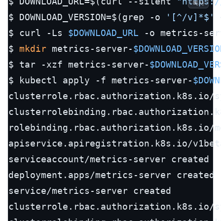
$ DOWNLOAD_URL=$(curl --silent 
"https:/
복사
$ DOWNLOAD_VERSION=$(grep -o 
'[^/v]*$'
 
$ curl -Ls 
$DOWNLOAD_URL
 -o metrics-ser
$ 
mkdir
 metrics-server-
$DOWNLOAD_VERSIO
$ tar -xzf metrics-server-
$DOWNLOAD_VER
$ kubectl apply -f metrics-server-
$DOWN
clusterrole.rbac.authorization.k8s.io/s
clusterrolebinding.rbac.authorization.k
rolebinding.rbac.authorization.k8s.io/m
apiservice.apiregistration.k8s.io/v1bet
serviceaccount/metrics-server created

deployment.apps/metrics-server created

service/metrics-server created

clusterrole.rbac.authorization.k8s.io/s