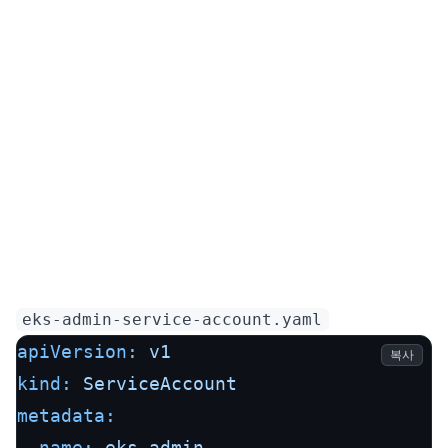
eks-admin-service-account.yaml
apiVersion:
v1
복사
kind:
ServiceAccount
metadata:
name:
eks-admin