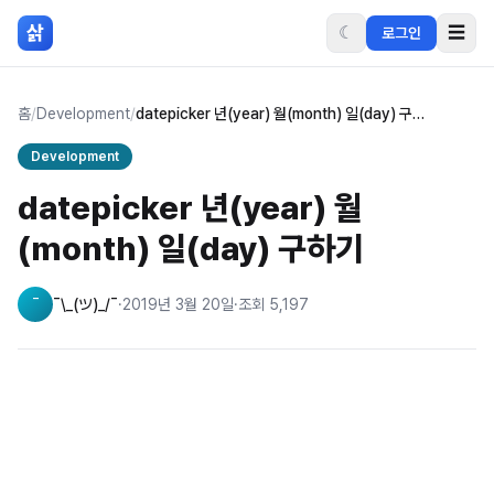
본문 바로가기
삵
☾
☰
로그인
홈
/
Development
/
datepicker 년(year) 월(month) 일(day) 구하기
Development
datepicker 년(year) 월
(month) 일(day) 구하기
¯
¯\_(ツ)_/¯
·
2019년 3월 20일
·
조회
5,197