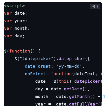
<
script
>
복사
var
var
var
var
 day;

$(
function
(
) {

	$(
"#datepicker"
).
datepicker
({

dateFormat
: 
'yy-mm-dd'
,

onSelect
: 
function
(
dateText, in
            date = $(
this
).
datepicker
(
'
            day = date.
getDate
(),  

            month = date.
getMonth
() + 
1
            year =  date.
getFullYear
();
