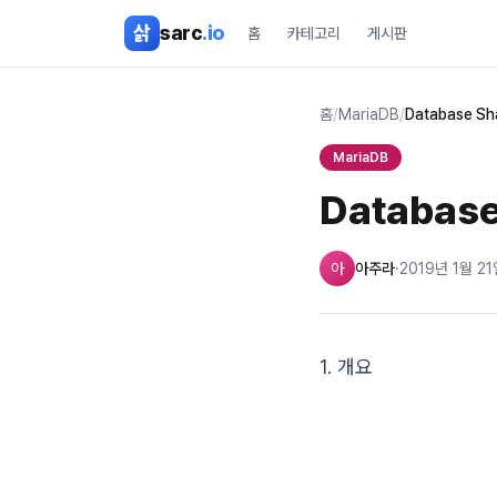
본문 바로가기
삵
sarc
.io
홈
카테고리
게시판
홈
/
MariaDB
/
Database Sh
MariaDB
Database
아
아주라
·
2019년 1월 21
1. 개요