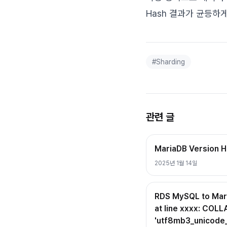
Hash 결과가 균등하게
#
Sharding
관련 글
MariaDB Version 
2025년 1월 14일
RDS MySQL to Mar
at line xxxx: COL
'utf8mb3_unicode_ci