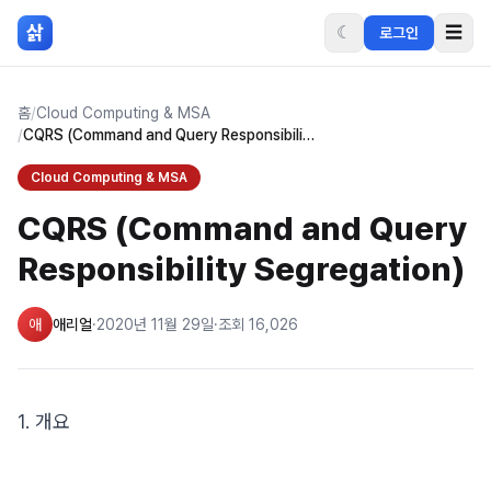
본문 바로가기
삵
☾
☰
로그인
홈
/
Cloud Computing & MSA
/
CQRS (Command and Query Responsibility Segregation)
Cloud Computing & MSA
CQRS (Command and Query
Responsibility Segregation)
애
애리얼
·
2020년 11월 29일
·
조회
16,026
1. 개요