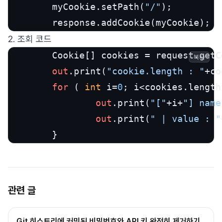
        myCookie.setPath(
"/"
);

2. 조회 코드
        Cookie[] cookies = request.getC
복사
out
.print(
"cookie.length : "
+co
for
 ( 
int
 i=
0
; i<cookies.length
out
.print(
"["
+i+
"] name
out
.print(
" | value : "
관련 글
Git 히스토리에 커밋된 비밀번호와 API 키 완전히 제거하기