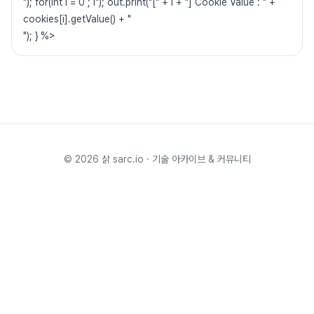
"); for(int i = 0 ; i"); out.print("[" + i + "] Cookie Value : " +
cookies[i].getValue() + "
"); } %>
©
2026
삵 sarc.io · 기술 아카이브 & 커뮤니티