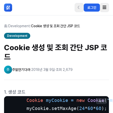
본문 바로가기
삵
☾
☰
로그인
홈
/
Development
/
Cookie 생성 및 조회 간단 JSP 코드
Development
Cookie 생성 및 조회 간단 JSP 코
드
주
주말만기다려
·
2018년 3월 9일
·
조회
2,679
1. 생성 코드
Cookie
myCookie
=
new
Cookie
(
"m
복사
        myCookie.setMaxAge(
24
*
60
*
60
);
