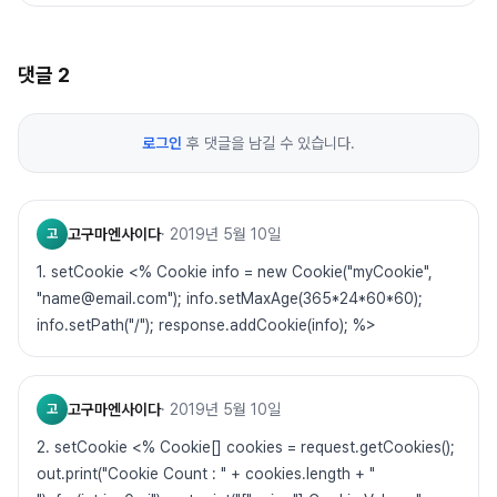
댓글
2
로그인
후 댓글을 남길 수 있습니다.
고구마엔사이다
·
2019년 5월 10일
고
1. setCookie <% Cookie info = new Cookie("myCookie",
"name@email.com"); info.setMaxAge(365*24*60*60);
info.setPath("/"); response.addCookie(info); %>
고구마엔사이다
·
2019년 5월 10일
고
2. setCookie <% Cookie[] cookies = request.getCookies();
out.print("Cookie Count : " + cookies.length + "