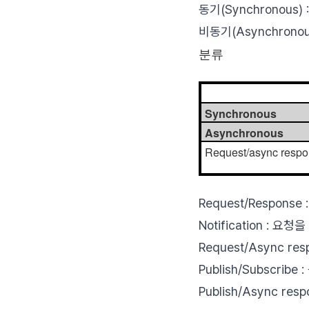
동기(Synchronou
비동기(Asynchron
분류
Synchronous
Asynchronous
Request/async resp
Request/Respon
Notification : 
Request/Async 
Publish/Subscr
Publish/Async r