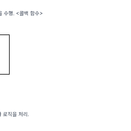
을 수행. <콜백 함수>
자 로직을 처리.