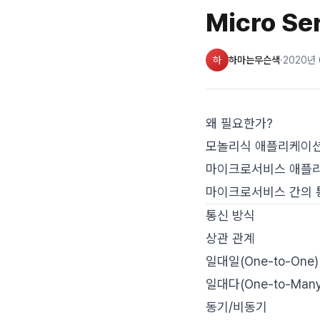
Micro S
하
하마는무슨색
·
2020년
왜 필요한가?
모놀리식 애플리케이션 
마이크로서비스 애플리케
마이크로서비스 간의 통신을
통신 방식
상관 관계
일대일(One-to-One
일대다(One-to-Man
동기/비동기