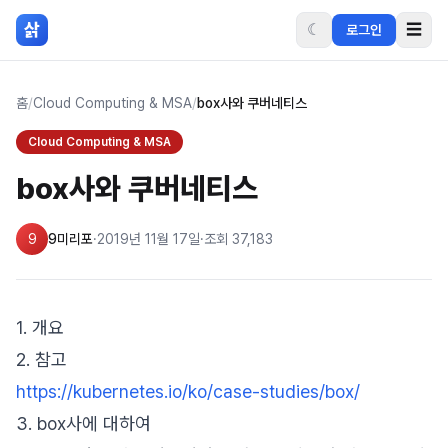
본문 바로가기
삵
☾
☰
로그인
홈
/
Cloud Computing & MSA
/
box사와 쿠버네티스
Cloud Computing & MSA
box사와 쿠버네티스
9
9미리포
·
2019년 11월 17일
·
조회
37,183
1. 개요
2. 참고
https://kubernetes.io/ko/case-studies/box/
3. box사에 대하여