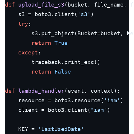
def
upload_file_s3
(
bucket, file_name, f
    s3 = boto3.client(
's3'
)

try
:

        s3.put_object(Bucket=bucket, Ke
return
True
except
:

        traceback.print_exc()

return
False
def
lambda_handler
(
event, context
):

    resource = boto3.resource(
'iam'
)

    client = boto3.client(
"iam"
)

    KEY = 
'LastUsedDate'