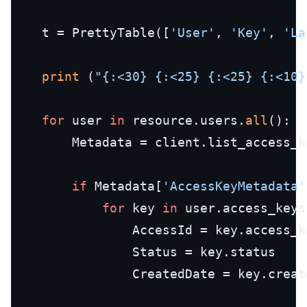
    t = PrettyTable([
'User'
, 
'Key'
, 
'La
print
 (
"{:<30} {:<25} {:<25} {:<10}
for
 user 
in
 resource.users.
all
():

        Metadata = client.list_access_k
if
 Metadata[
'AccessKeyMetadata'
for
 key 
in
 user.access_keys
                AccessId = key.access_ke
                Status = key.status

                CreatedDate = key.create