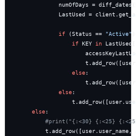
                numOfDays = diff_dates(
                LastUsed = client.get_a
if
 (Status == 
"Active"
)
if
 KEY 
in
 LastUsed[
                        accessKeyLastUs
                        t.add_row([user
else
:

                        t.add_row([user
else
:

                    t.add_row([user.use
else
:

#print("{:<30} {:<25} {:<25
            t.add_row([user.user_name, 