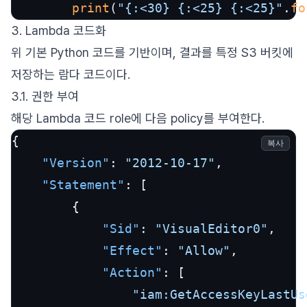
print
(
"{:<30} {:<25} {:<25}"
.
fo
3. Lambda 코드화
위 기본 Python 코드를 기반이며, 결과를 특정 S3 버킷에
저장하는 람다 코드이다.
3.1. 권한 부여
해당 Lambda 코드 role에 다음 policy를 부여한다.
{
복사
"Version"
:
"2012-10-17"
,
"Statement"
:
[
{
"Sid"
:
"VisualEditor0"
,
"Effect"
:
"Allow"
,
"Action"
:
[
"iam:GetAccessKeyLastUs