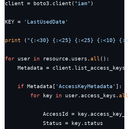
client = boto3.client(
"iam"
)

KEY = 
'LastUsedDate'
print
 (
"{:<30} {:<25} {:<25} {:<10} {:<
for
 user 
in
 resource.users.
all
():

    Metadata = client.list_access_keys(
if
 Metadata[
'AccessKeyMetadata'
]:

for
 key 
in
 user.access_keys.
all
            AccessId = key.access_key_id
            Status = key.status
