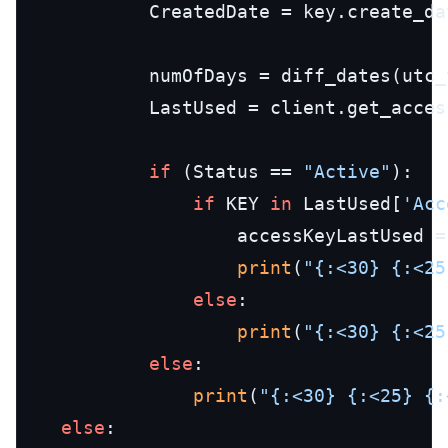
            CreatedDate = key.create_dat
            numOfDays = diff_dates(utc_
            LastUsed = client.get_acces
if
 (Status == 
"Active"
):

if
 KEY 
in
 LastUsed[
'Acc
                    accessKeyLastUsed =
print
(
"{:<30} {:<25
else
:

print
(
"{:<30} {:<25
else
:

print
(
"{:<30} {:<25} {:
else
:
