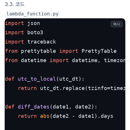
3.3. 코드
lambda_function.py
import
복사
import
import
from
 prettytable 
import
from
 datetime 
import
 datetime, timezone

def
utc_to_local
(
utc_dt
):

return
 utc_dt.replace(tzinfo=timezo
def
diff_dates
(
date1, date2
):

return
abs
(date2 - date1).days
