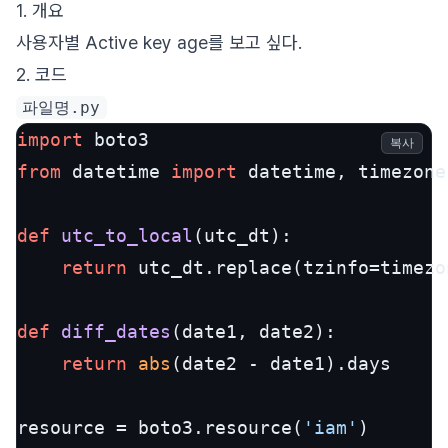
1. 개요
사용자별 Active key age를 보고 싶다.
2. 코드
파일명.py
import
복사
from
 datetime 
import
 datetime, timezone

def
utc_to_local
(
utc_dt
):

return
 utc_dt.replace(tzinfo=timezo
def
diff_dates
(
date1, date2
):

return
abs
(date2 - date1).days

resource = boto3.resource(
'iam'
)
