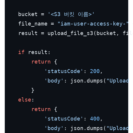
    bucket = 
'<S3 버킷 이름>'
    file_name = 
"iam-user-access-key-"
 
    result = upload_file_s3(bucket, fil
if
 result:

return
 {

'statusCode'
: 
200
,

'body'
: json.dumps(
"Upload 
        }

else
:

return
 {

'statusCode'
: 
400
,

'body'
: json.dumps(
"Upload 