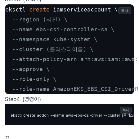
eksctl 
create
 iamserviceaccount \

복사
--region (리전) \
--name ebs-csi-controller-sa \
--namespace kube-system \
--cluster (클러스터이름) \
--attach-policy-arn arn:aws:iam::aws:
--approve \
--role-only \
--role-name AmazonEKS_EBS_CSI_DriverR
Step4. (명령어)
복사
eksctl
create
addon
--name
aws-ebs-csi-driver
--cluster
(클러스터
끝.