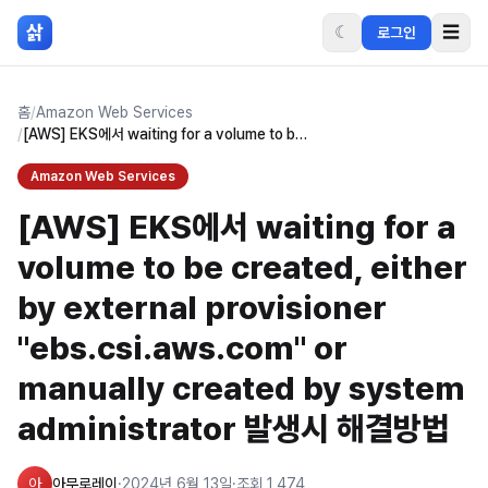
본문 바로가기
삵
☾
☰
로그인
홈
/
Amazon Web Services
/
[AWS] EKS에서 waiting for a volume to be created, either by external provisioner "ebs.csi.aws.com" or manually created by system administrator 발생시 해결방법
Amazon Web Services
[AWS] EKS에서 waiting for a
volume to be created, either
by external provisioner
"ebs.csi.aws.com" or
manually created by system
administrator 발생시 해결방법
아
아무로레이
·
2024년 6월 13일
·
조회
1,474