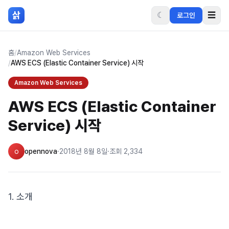
본문 바로가기
삵
☾
☰
로그인
홈
/
Amazon Web Services
/
AWS ECS (Elastic Container Service) 시작
Amazon Web Services
AWS ECS (Elastic Container
Service) 시작
o
opennova
·
2018년 8월 8일
·
조회
2,334
1. 소개