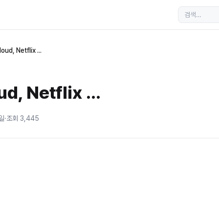
ud, Netflix ...
, Netflix ...
5일
·
조회
3,445