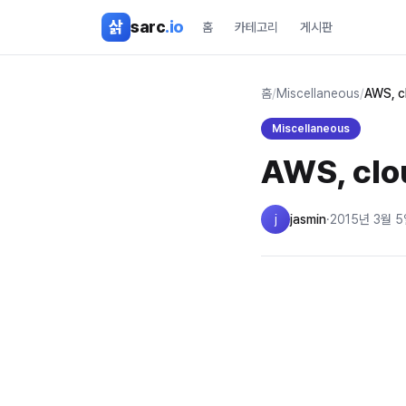
본문 바로가기
삵
sarc
.io
홈
카테고리
게시판
홈
/
Miscellaneous
/
AWS, clo
Miscellaneous
AWS, cloud
j
jasmin
·
2015년 3월 