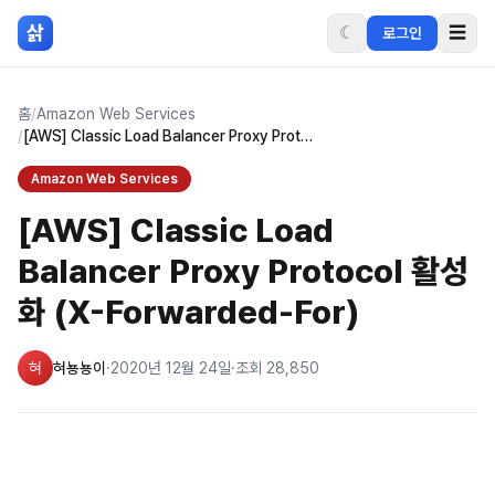
본문 바로가기
삵
☾
☰
로그인
홈
/
Amazon Web Services
/
[AWS] Classic Load Balancer Proxy Protocol 활성화 (X-Forwarded-For)
Amazon Web Services
[AWS] Classic Load
Balancer Proxy Protocol 활성
화 (X-Forwarded-For)
혀
혀뇽뇽이
·
2020년 12월 24일
·
조회
28,850