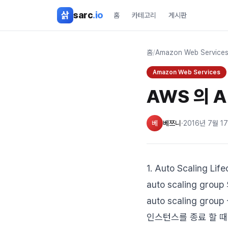
본문 바로가기
삵
sarc
.io
홈
카테고리
게시판
홈
/
Amazon Web Service
Amazon Web Services
AWS 의 A
베
베쯔니
·
2016년 7월 1
1. Auto Scaling Life
auto scaling 
auto scaling 
인스턴스를 종료 할 때 