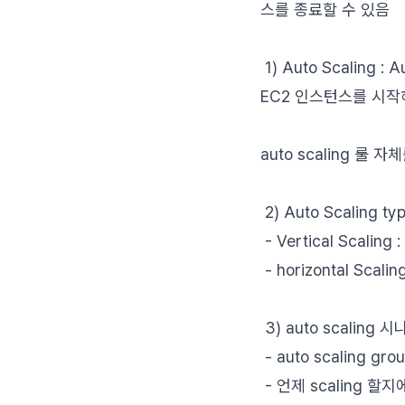
스를 종료할 수 있음
1) Auto Scaling
EC2 인스턴스를 시
auto scaling 
2) Auto Scaling ty
- Vertical Scali
- horizontal Sc
3) auto scaling
- auto scaling
- 언제 scaling 할지에