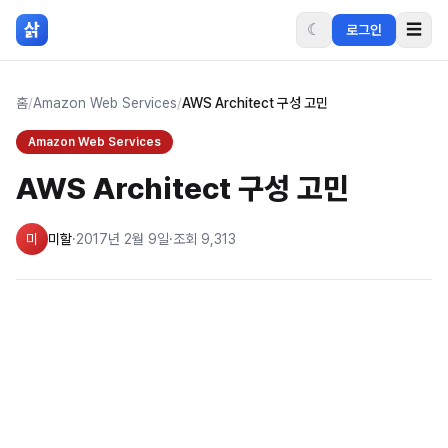
본문 바로가기
삵
☾
☰
로그인
홈
/
Amazon Web Services
/
AWS Architect 구성 고민
Amazon Web Services
AWS Architect 구성 고민
미
미할
·
2017년 2월 9일
·
조회
9,313