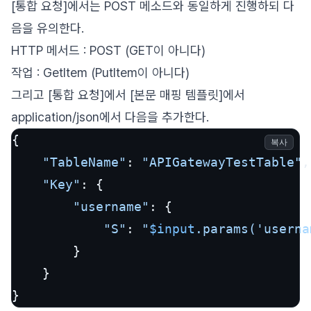
[통합 요청]에서는 POST 메소드와 동일하게 진행하되 다
음을 유의한다.
HTTP 메서드 : POST (GET이 아니다)
작업 : GetItem (PutItem이 아니다)
그리고 [통합 요청]에서 [본문 매핑 템플릿]에서
application/json에서 다음을 추가한다.
{

복사
"TableName"
: 
"APIGatewayTestTable"
,

"Key"
: {

"username"
: {

"S"
: 
"
$input
.params('userna
        }

    }

}