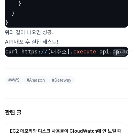
}
}
}
위와 같이 나오면 성공.
API 배포 후 실전 테스트!
curl https:
/
/
[내주소].
execute
-
api.ap
-
nor
복사
#
AWS
#
Amazon
#
Gateway
관련 글
EC2 메모리와 디스크 사용률이 CloudWatch에 안 보일 때: