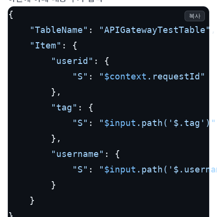
{

복사
"TableName"
: 
"APIGatewayTestTable"
,

"Item"
: {

"userid"
: {

"S"
: 
"
$context
.requestId"
        },

"tag"
: {

"S"
: 
"
$input
.path('$.tag')"
        },

"username"
: {

"S"
: 
"
$input
.path('$.userna
        }

    }

}