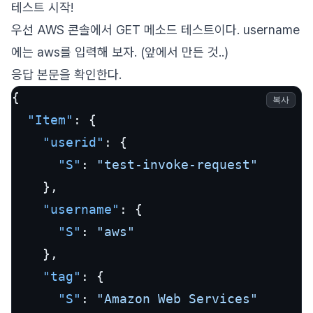
테스트 시작!
우선 AWS 콘솔에서 GET 메소드 테스트이다. username
에는 aws를 입력해 보자. (앞에서 만든 것..)
응답 본문을 확인한다.
{
복사
"Item"
:
{
"userid"
:
{
"S"
:
"test-invoke-request"
}
,
"username"
:
{
"S"
:
"aws"
}
,
"tag"
:
{
"S"
:
"Amazon Web Services"