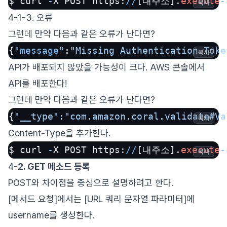
$ curl 
-
X POST https:
/
/
[내주소].
execute
-
복사
4-1-3. 오류
그런데 만약 다음과 같은 오류가 난다면?
{
"message"
:
"Missing Authentication Toke
복사
API가 배포되지 않았을 가능성이 크다. AWS 콘솔에서
API를 배포한다!
그런데 만약 다음과 같은 오류가 난다면?
{
"__type"
:"com.amazon.coral.validate#Va
복사
Content-Type을 추가한다.
$ curl 
-
X POST https:
/
/
[내주소].
execute
-
복사
4-
2. GET 메소드 등록
POST와 차이점을 중심으로 설명하려고 한다.
[메서드 요청]에서는 [URL 쿼리 문자열 파라미터]에
username를 생성한다.