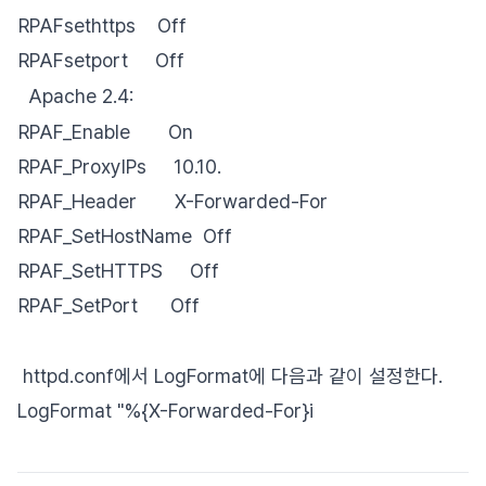
RPAFsethttps Off
RPAFsetport Off
Apache 2.4:
RPAF_Enable On
RPAF_ProxyIPs 10.10.
RPAF_Header X-Forwarded-For
RPAF_SetHostName Off
RPAF_SetHTTPS Off
RPAF_SetPort Off
httpd.conf에서 LogFormat에 다음과 같이 설정한다.
LogFormat "%{X-Forwarded-For}i