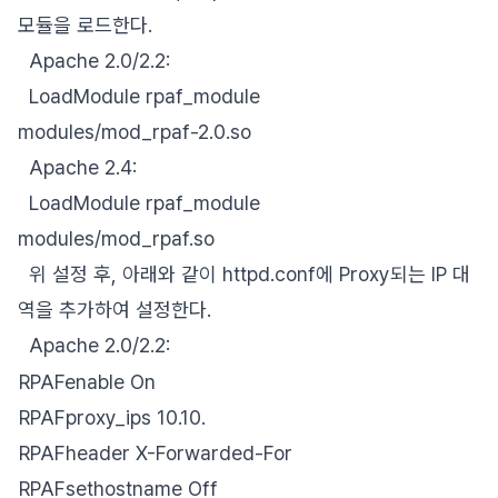
모듈을 로드한다.
Apache 2.0/2.2:
LoadModule rpaf_module
modules/mod_rpaf-2.0.so
Apache 2.4:
LoadModule rpaf_module
modules/mod_rpaf.so
위 설정 후, 아래와 같이 httpd.conf에 Proxy되는 IP 대
역을 추가하여 설정한다.
Apache 2.0/2.2:
RPAFenable On
RPAFproxy_ips 10.10.
RPAFheader X-Forwarded-For
RPAFsethostname Off